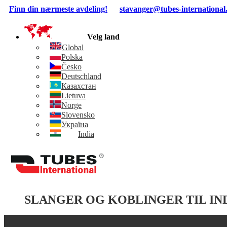
Skip
Finn din nærmeste avdeling!
stavanger@tubes-international
to
content
Velg land
Global
Polska
Česko
Deutschland
Казахстан
Lietuva
Norge
Slovensko
Україна
India
SLANGER OG KOBLINGER TIL IN