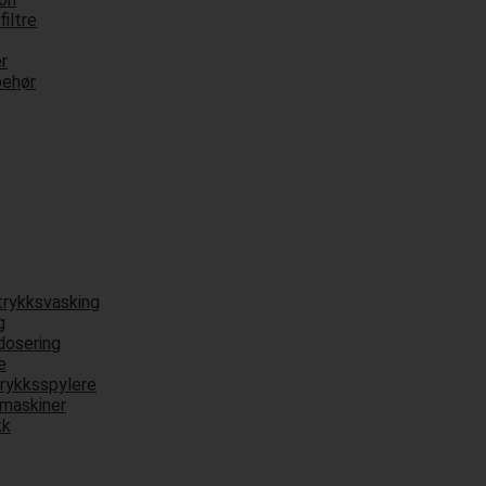
filtre
r
behør
vtrykksvasking
g
dosering
e
trykksspylere
emaskiner
kk