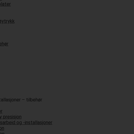
plater
øytrykk
ehør
allasjoner – tilbehør
er
 presisjon
sarbeid og -installasjoner
on
jon