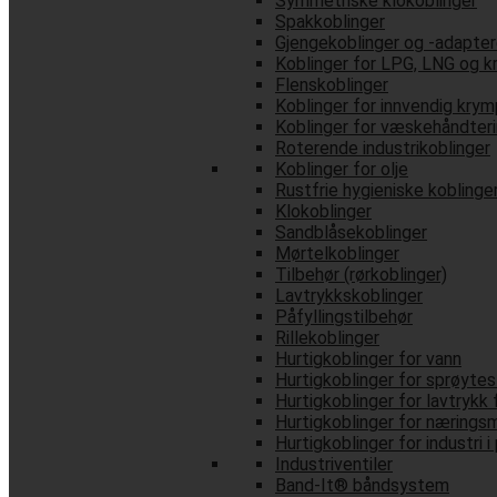
Symmetriske klokoblinger
Spakkoblinger
Gjengekoblinger og -adapte
Koblinger for LPG, LNG og 
Flenskoblinger
Koblinger for innvendig krym
Koblinger for væskehåndter
Roterende industrikoblinger
Koblinger for olje
Rustfrie hygieniske koblinge
Klokoblinger
Sandblåsekoblinger
Mørtelkoblinger
Tilbehør (rørkoblinger)
Lavtrykkskoblinger
Påfyllingstilbehør
Rillekoblinger
Hurtigkoblinger for vann
Hurtigkoblinger for sprøyte
Hurtigkoblinger for lavtrykk 
Hurtigkoblinger for næringsm
Hurtigkoblinger for industri i
Industriventiler
Band-It® båndsystem