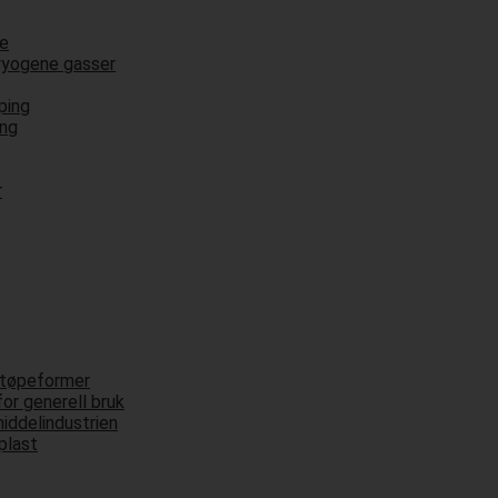
re
kryogene gasser
ping
ing
r
støpeformer
for generell bruk
iddelindustrien
 plast