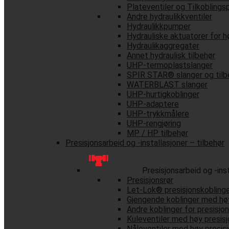
Plateventiler og Tilkoblings
Andre hydraulikkventiler
Hydraulikkpumper
Hydrauliske aktuatorer for h
Hydraulikaggregater
Annet hydraulisk tilbehør
UHP-termoplastslanger
SPIR STAR® slanger og tilb
WATERBLAST slanger
UHP-hurtigkoblinger
UHP-adaptere
UHP-trykkmålere
UHP-rengjøring
MP / HP tilbehør
Presisjonsarbeid og -installasjoner – tilbehør
Presisjonsarbeid og -inst
Presisjonsrør
Let-Lok® presisjonskobling
Gjengende koblinger med høy
Andre koblinger for presisjon
Kuleventiler med høy presisj
Nåleventiler med høy presis