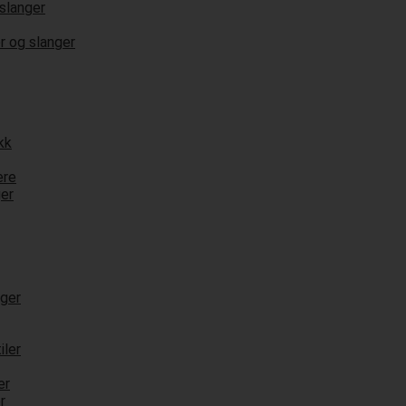
slanger
r og slanger
kk
ere
ger
nger
iler
er
r