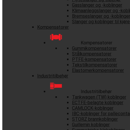
Gasslanger og -koblinger
Klimaanleggslanger og -kobl
Bremseslanger og -koblinge
Slanger og koblinger til kjør
Kompensatorer
Kompensatorer
Gummikompensatorer
Stålkompensatorer
PTFE-kompensatorer
Tekstilkompensatorer
Elastomerkompensatorer
Industritilbehør
Industritilbehør
Tankwagen (TW) koblinger
ECTFE-belagte koblinger
CAMLOCK-koblinger
IBC-koblinger for palleconta
STORZ brannkoblinger
Guillemin koblinger