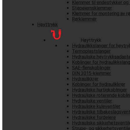
Klemmer til endestykker og 
Støpejernsklemmer
Klemmer for montering av rø
Rørklemmer
Høyttrykk
Høyttrykk
Hydraulikkslanger for høytry
Termoplastslanger
Hydrauliske høytrykksadapt
Koblinger for hydraulikkslan
SAE-flenskoblinger
DIN 3015-klemmer
Hydraulikkrør
Koblinger for hydraulikkrør
Hydrauliske hurtigkoblinger
Hydrauliske roterende kobli
Hydrauliske ventiler
Hydrauliske kuleventiler
Hydrauliske tilbakeslagsvent
Hydrauliske fordelere
Hydrauliske sikkerhetsventil
Strupe- og sikkerhetsventile