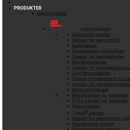
PRODUKTER
Industrislanger
Industrislanger
Universelle slanger
Slanger for vann og luft
Kjøleslanger
Dampslanger og koblinger
Slanger for næringsmidler
Kjemikalieslanger
Slanger for petroleumsprod
Overføringsslanger
Slanger og slangesett for b
Avsugs- og ventilasjonsslan
Komposittslanger
Metallslanger og -koblinger
PTFE-slanger og -koblinger
Silikonslanger
®
Tygon
slanger
Slanger for peristaltiske pu
Oppvarmede slanger
Flyteslanger og tilbehør