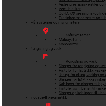
Andre presisjonsventiler og -
Ventilblokker
QC-LOK® presisjonskoblinge
Presisjonsmanometre og til
Målsystemer og manometere
Målesystemer
Målesystemer
Manometre
Rengjøring og vask
Rengjøring og vask
Slanger for rengjøring og la
Pistoler for lavtrykks vaskin
Utstyr for skum, vasking og 
Slanger for høytrykksvasker
Koblinger for slanger til høy
Pistoler og tilbehør til vask
Slanger og koblinger til kloa
Industriell pneumatikk