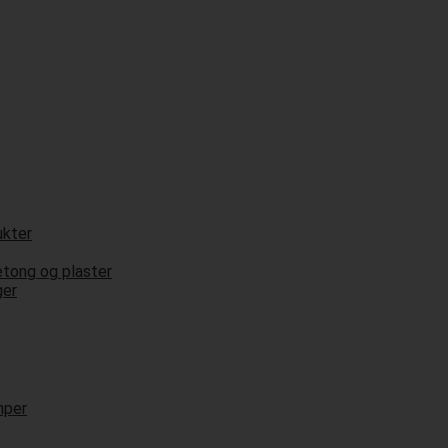
ukter
etong og plaster
ger
mper