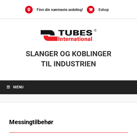
Skip
to
Finn din nærmeste avdeling!
Eshop
content
SLANGER OG KOBLINGER
TIL INDUSTRIEN
MENU
Messingtilbehør