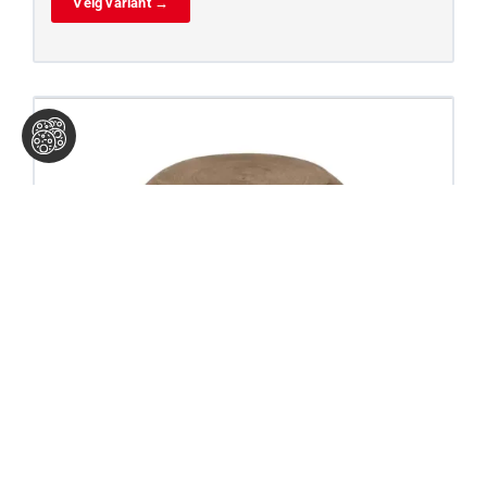
Velg variant →
BSP plug, messing, type 3480
Alle produkter | Armatur (rør, fittings og koblinger)