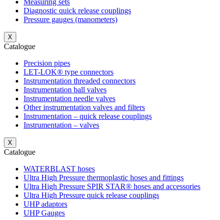
Measuring sets
Diagnostic quick release couplings
Pressure gauges (manometers)
X
Catalogue
Precision pipes
LET-LOK® type connectors
Instrumentation threaded connectors
Instrumentation ball valves
Instrumentation needle valves
Other instrumentation valves and filters
Instrumentation – quick release couplings
Instrumentation – valves
X
Catalogue
WATERBLAST hoses
Ultra High Pressure thermoplastic hoses and fittings
Ultra High Pressure SPIR STAR® hoses and accessories
Ultra High Pressure quick release couplings
UHP adaptors
UHP Gauges