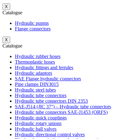
X
Catalogue
Hydraulic pupms
Flange connectors
X
Catalogue
Hydraulic rubber hoses
Thermoplastic hoses
Hydraulic fittings and ferrules
Hydraulic adaptors
SAE Flange hydraulic connectors
Pipe clamps DIN3015
Hydraulic steel tubes
Hydraulic tube connectors
Hydraulic tube connectors DIN 2353
SAE-J514 (JIC 37°) – Hydraulic tube connectors
Hydraulic tube connectors SAE-J1453 (ORFS)
Hydraulic quick couplings
Hydraulic rotary unions
Hydraulic ball valves
Hydraulic directional control valves