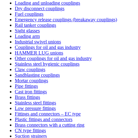
Loading and unloading couplings
Dry disconnect couplings
Fuel couplings
Emergency release couplings (breakaway couplings)
Rail tanker couplings
Sight glasses
Loading arm
Industrial swivel unions
Couplings for oil and gas industry
HAMMER LUG unions
Other couplings for oil and gas industry
Stainless steel hygienic couplings
Claw couplings
Sandblasting couplings
Mortar couplings
Pipe fittings
Cast iron fittings
Brass fittings
Stainless steel fittings
Low pressure fittings
Fittings and connectors – EC type
Plastic fittings and connectors
Brass connectors with a cutting ring
CN type fittings
Suction strainers