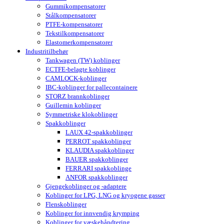
Gummikompensatorer
Stålkompensatorer
PTFE-kompensatorer
Tekstilkompensatorer
Elastomerkompensatorer
Industritilbehør
Tankwagen (TW) koblinger
ECTFE-belagte koblinger
CAMLOCK-koblinger
IBC-koblinger for pallecontainere
STORZ brannkoblinger
Guillemin koblinger
Symmetriske klokoblinger
Spakkoblinger
LAUX 42-spakkoblinger
PERROT spakkoblinger
KLAUDIA spakkoblinger
BAUER spakkoblinger
FERRARI spakkoblinge
ANFOR spakkoblinger
Gjengekoblinger og -adaptere
Koblinger for LPG, LNG og kryogene gasser
Flenskoblinger
Koblinger for innvendig krymping
Koblinger for væskehåndtering