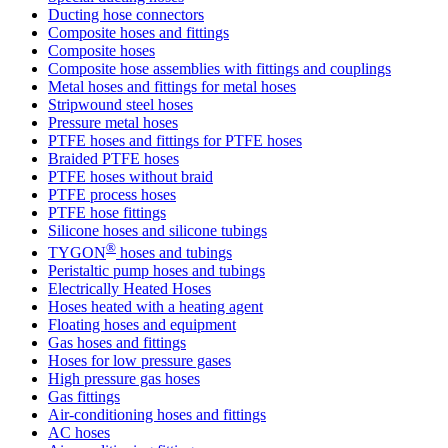
Ducting hose connectors
Composite hoses and fittings
Composite hoses
Composite hose assemblies with fittings and couplings
Metal hoses and fittings for metal hoses
Stripwound steel hoses
Pressure metal hoses
PTFE hoses and fittings for PTFE hoses
Braided PTFE hoses
PTFE hoses without braid
PTFE process hoses
PTFE hose fittings
Silicone hoses and silicone tubings
®
TYGON
hoses and tubings
Peristaltic pump hoses and tubings
Electrically Heated Hoses
Hoses heated with a heating agent
Floating hoses and equipment
Gas hoses and fittings
Hoses for low pressure gases
High pressure gas hoses
Gas fittings
Air-conditioning hoses and fittings
AC hoses