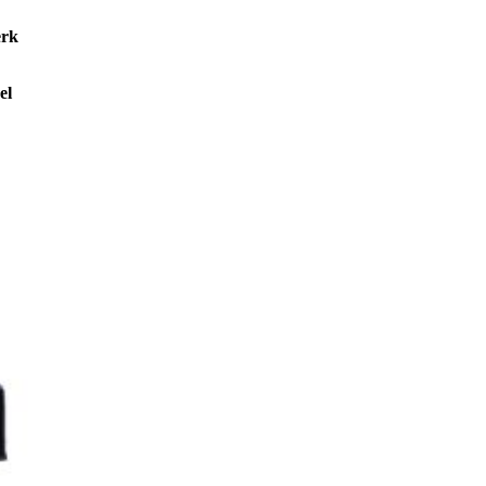
erk
el