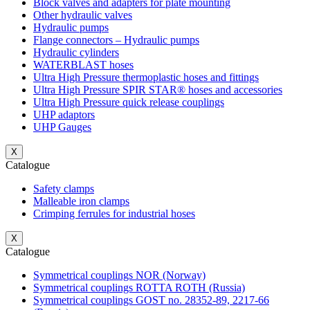
Block valves and adapters for plate mounting
Other hydraulic valves
Hydraulic pumps
Flange connectors – Hydraulic pumps
Hydraulic cylinders
WATERBLAST hoses
Ultra High Pressure thermoplastic hoses and fittings
Ultra High Pressure SPIR STAR® hoses and accessories
Ultra High Pressure quick release couplings
UHP adaptors
UHP Gauges
X
Catalogue
Safety clamps
Malleable iron clamps
Crimping ferrules for industrial hoses
X
Catalogue
Symmetrical couplings NOR (Norway)
Symmetrical couplings ROTTA ROTH (Russia)
Symmetrical couplings GOST no. 28352-89, 2217-66