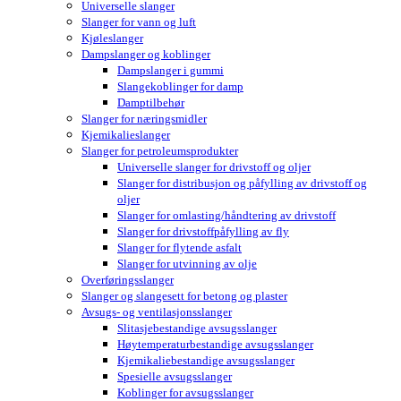
Universelle slanger
Slanger for vann og luft
Kjøleslanger
Dampslanger og koblinger
Dampslanger i gummi
Slangekoblinger for damp
Damptilbehør
Slanger for næringsmidler
Kjemikalieslanger
Slanger for petroleumsprodukter
Universelle slanger for drivstoff og oljer
Slanger for distribusjon og påfylling av drivstoff og
oljer
Slanger for omlasting/håndtering av drivstoff
Slanger for drivstoffpåfylling av fly
Slanger for flytende asfalt
Slanger for utvinning av olje
Overføringsslanger
Slanger og slangesett for betong og plaster
Avsugs- og ventilasjonsslanger
Slitasjebestandige avsugsslanger
Høytemperaturbestandige avsugsslanger
Kjemikaliebestandige avsugsslanger
Spesielle avsugsslanger
Koblinger for avsugsslanger