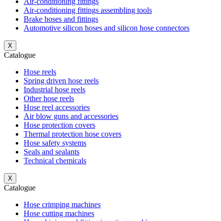
Air-conditioning fittings
Air-conditioning fittings assembling tools
Brake hoses and fittings
Automotive silicon hoses and silicon hose connectors
X
Catalogue
Hose reels
Spring driven hose reels
Industrial hose reels
Other hose reels
Hose reel accessories
Air blow guns and accessories
Hose protection covers
Thermal protection hose covers
Hose safety systems
Seals and sealants
Technical chemicals
X
Catalogue
Hose crimping machines
Hose cutting machines