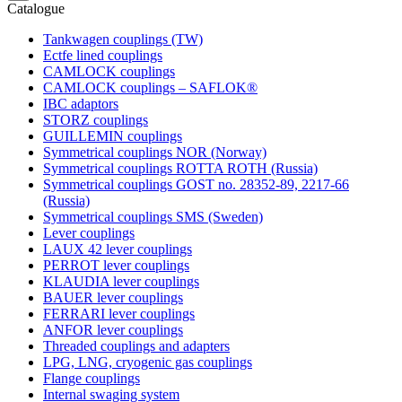
Catalogue
Tankwagen couplings (TW)
Ectfe lined couplings
CAMLOCK couplings
CAMLOCK couplings – SAFLOK®
IBC adaptors
STORZ couplings
GUILLEMIN couplings
Symmetrical couplings NOR (Norway)
Symmetrical couplings ROTTA ROTH (Russia)
Symmetrical couplings GOST no. 28352-89, 2217-66
(Russia)
Symmetrical couplings SMS (Sweden)
Lever couplings
LAUX 42 lever couplings
PERROT lever couplings
KLAUDIA lever couplings
BAUER lever couplings
FERRARI lever couplings
ANFOR lever couplings
Threaded couplings and adapters
LPG, LNG, cryogenic gas couplings
Flange couplings
Internal swaging system