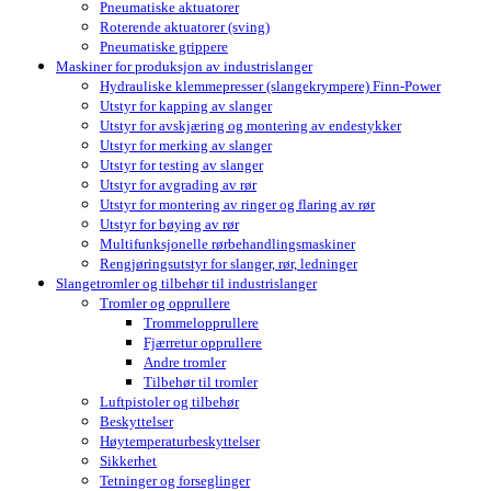
Pneumatiske aktuatorer
Roterende aktuatorer (sving)
Pneumatiske grippere
Maskiner for produksjon av industrislanger
Hydrauliske klemmepresser (slangekrympere) Finn-Power
Utstyr for kapping av slanger
Utstyr for avskjæring og montering av endestykker
Utstyr for merking av slanger
Utstyr for testing av slanger
Utstyr for avgrading av rør
Utstyr for montering av ringer og flaring av rør
Utstyr for bøying av rør
Multifunksjonelle rørbehandlingsmaskiner
Rengjøringsutstyr for slanger, rør, ledninger
Slangetromler og tilbehør til industrislanger
Tromler og opprullere
Trommelopprullere
Fjærretur opprullere
Andre tromler
Tilbehør til tromler
Luftpistoler og tilbehør
Beskyttelser
Høytemperaturbeskyttelser
Sikkerhet
Tetninger og forseglinger