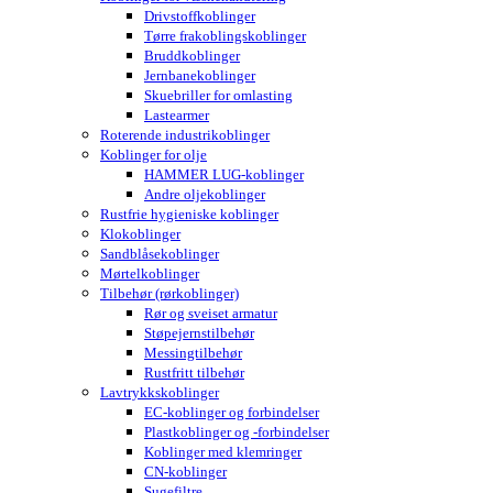
Drivstoffkoblinger
Tørre frakoblingskoblinger
Bruddkoblinger
Jernbanekoblinger
Skuebriller for omlasting
Lastearmer
Roterende industrikoblinger
Koblinger for olje
HAMMER LUG-koblinger
Andre oljekoblinger
Rustfrie hygieniske koblinger
Klokoblinger
Sandblåsekoblinger
Mørtelkoblinger
Tilbehør (rørkoblinger)
Rør og sveiset armatur
Støpejernstilbehør
Messingtilbehør
Rustfritt tilbehør
Lavtrykkskoblinger
EC-koblinger og forbindelser
Plastkoblinger og -forbindelser
Koblinger med klemringer
CN-koblinger
Sugefiltre