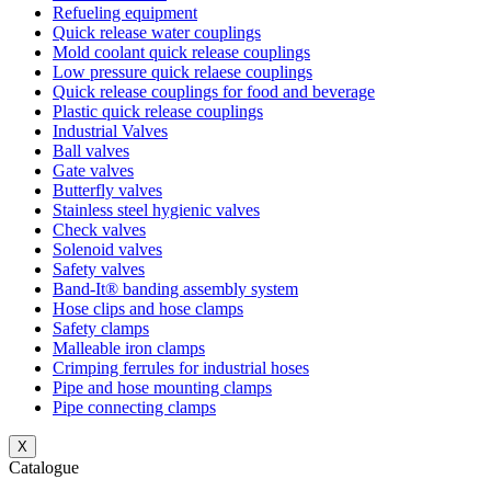
Refueling equipment
Quick release water couplings
Mold coolant quick release couplings
Low pressure quick relaese couplings
Quick release couplings for food and beverage
Plastic quick release couplings
Industrial Valves
Ball valves
Gate valves
Butterfly valves
Stainless steel hygienic valves
Check valves
Solenoid valves
Safety valves
Band-It® banding assembly system
Hose clips and hose clamps
Safety clamps
Malleable iron clamps
Crimping ferrules for industrial hoses
Pipe and hose mounting clamps
Pipe connecting clamps
X
Catalogue