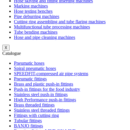
Hose skiving and fitting inserting machines
Marking machines
Hose testing benches
Pipe deburring machines
Cutting ring assembling and tube flaring machines
Multifunctional tube processing machines
Tube bending machines
Hose and pipe cleaning machines
X
Catalogue
Pneumatic hoses
Spiral pneumatic hoses
SPEEDFIT-compressed air pipe systems
Pneumatic fittings
Brass and plastic push-in fittings
Push-in fittings for the food industry
Stainless steel push-in fittings
High Performance push-in fittings
Brass threaded fittings
Stainless steel threaded fittings
Fittings with cutting ring
Tubular fittings
BANJO fittings