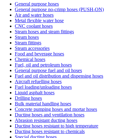
General purpose hoses
General purpose no-crimp hoses (PUSH-ON)
Air and water hoses
Metal flexible water hose
CNC coolant hoses
Steam hoses and steam fittings
Steam hoses
Steam fittings
Steam accessories
Food and beverage hoses
Chemical hoses
Fuel, oil and petroleum hoses
General purpose fuel and oil hoses
Fuel and oil distribution and dispensing hoses
Aircraft refuelling hoses
Fuel loading/unloading hoses
Liquid asphalt hoses
Drilling hoses
Bulk material handling hoses
Concrete pumping hoses and mortar hoses
Ducting hoses and ventilation hoses
Abrasion resistant ducting hoses
Ducting hoses resistant to high temperature
Ducting hoses resistant to chemicals
Special ducting hoses