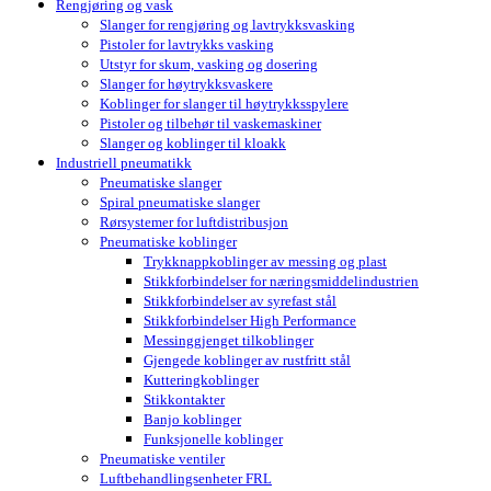
Rengjøring og vask
Slanger for rengjøring og lavtrykksvasking
Pistoler for lavtrykks vasking
Utstyr for skum, vasking og dosering
Slanger for høytrykksvaskere
Koblinger for slanger til høytrykksspylere
Pistoler og tilbehør til vaskemaskiner
Slanger og koblinger til kloakk
Industriell pneumatikk
Pneumatiske slanger
Spiral pneumatiske slanger
Rørsystemer for luftdistribusjon
Pneumatiske koblinger
Trykknappkoblinger av messing og plast
Stikkforbindelser for næringsmiddelindustrien
Stikkforbindelser av syrefast stål
Stikkforbindelser High Performance
Messinggjenget tilkoblinger
Gjengede koblinger av rustfritt stål
Kutteringkoblinger
Stikkontakter
Banjo koblinger
Funksjonelle koblinger
Pneumatiske ventiler
Luftbehandlingsenheter FRL