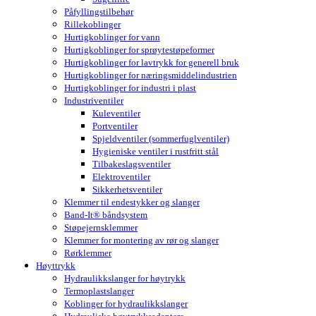
Påfyllingstilbehør
Rillekoblinger
Hurtigkoblinger for vann
Hurtigkoblinger for sprøytestøpeformer
Hurtigkoblinger for lavtrykk for generell bruk
Hurtigkoblinger for næringsmiddelindustrien
Hurtigkoblinger for industri i plast
Industriventiler
Kuleventiler
Portventiler
Spjeldventiler (sommerfuglventiler)
Hygieniske ventiler i rustfritt stål
Tilbakeslagsventiler
Elektroventiler
Sikkerhetsventiler
Klemmer til endestykker og slanger
Band-It® båndsystem
Støpejernsklemmer
Klemmer for montering av rør og slanger
Rørklemmer
Høyttrykk
Hydraulikkslanger for høytrykk
Termoplastslanger
Koblinger for hydraulikkslanger