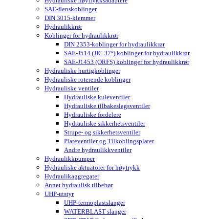
Hydrauliske høytrykksadaptere
SAE-flenskoblinger
DIN 3015-klemmer
Hydraulikkrør
Koblinger for hydraulikkrør
DIN 2353-koblinger for hydraulikkrør
SAE-J514 (JIC 37°) koblinger for hydraulikkrør
SAE-J1453 (ORFS) koblinger for hydraulikkrør
Hydrauliske hurtigkoblinger
Hydrauliske roterende koblinger
Hydrauliske ventiler
Hydrauliske kuleventiler
Hydrauliske tilbakeslagsventiler
Hydrauliske fordelere
Hydrauliske sikkerhetsventiler
Strupe- og sikkerhetsventiler
Plateventiler og Tilkoblingsplater
Andre hydraulikkventiler
Hydraulikkpumper
Hydrauliske aktuatorer for høytrykk
Hydraulikaggregater
Annet hydraulisk tilbehør
UHP-utstyr
UHP-termoplastslanger
WATERBLAST slanger