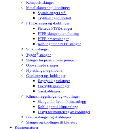
Komposittslanger
Metallslanger og -koblinger
Spiralslanger i stål
Trykkslanger i metall
PTFE-slanger og -koblinger
Flettede PTFE-slanger
PTFE-slanger uten fletting
PTFE-prosesslanger
Koblinger for PTFE-slanger
Silikonslanger
®
Tygon
slanger
Slanger for peristaltiske pumper
Oppvarmede slanger
Flyteslanger og tilbehør
Gasslanger og -koblinger
Høytrykk gasslanger
Lavtrykk gasslanger
Gasskoblinger
Klimaanleggslanger og -koblinger
Slanger for freon i klimaanlegg
Koblinger til klimaanlegg
Utstyr for montering av koblinger
Bremseslanger og -koblinger
Slanger og koblinger til kjøretøy
Kompensatorer