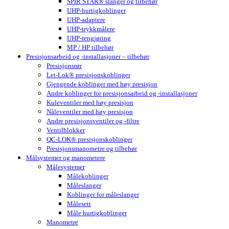
SPIR STAR® slanger og tilbehør
UHP-hurtigkoblinger
UHP-adaptere
UHP-trykkmålere
UHP-rengjøring
MP / HP tilbehør
Presisjonsarbeid og -installasjoner – tilbehør
Presisjonsrør
Let-Lok® presisjonskoblinger
Gjengende koblinger med høy presisjon
Andre koblinger for presisjonsarbeid og -installasjoner
Kuleventiler med høy presisjon
Nåleventiler med høy presisjon
Andre presisjonsventiler og -filtre
Ventilblokker
QC-LOK® presisjonskoblinger
Presisjonsmanometre og tilbehør
Målsystemer og manometere
Målesystemer
Målekoblinger
Måleslanger
Koblinger for måleslanger
Målesett
Måle hurtigkoblinger
Manometre