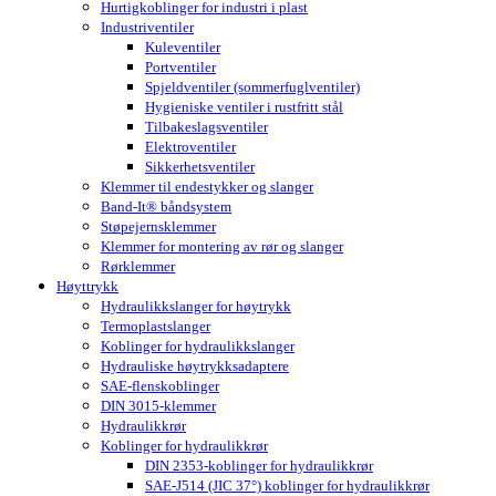
Hurtigkoblinger for industri i plast
Industriventiler
Kuleventiler
Portventiler
Spjeldventiler (sommerfuglventiler)
Hygieniske ventiler i rustfritt stål
Tilbakeslagsventiler
Elektroventiler
Sikkerhetsventiler
Klemmer til endestykker og slanger
Band-It® båndsystem
Støpejernsklemmer
Klemmer for montering av rør og slanger
Rørklemmer
Høyttrykk
Hydraulikkslanger for høytrykk
Termoplastslanger
Koblinger for hydraulikkslanger
Hydrauliske høytrykksadaptere
SAE-flenskoblinger
DIN 3015-klemmer
Hydraulikkrør
Koblinger for hydraulikkrør
DIN 2353-koblinger for hydraulikkrør
SAE-J514 (JIC 37°) koblinger for hydraulikkrør