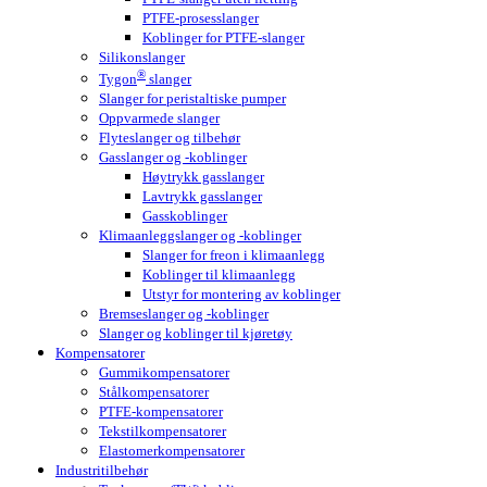
PTFE-prosesslanger
Koblinger for PTFE-slanger
Silikonslanger
®
Tygon
slanger
Slanger for peristaltiske pumper
Oppvarmede slanger
Flyteslanger og tilbehør
Gasslanger og -koblinger
Høytrykk gasslanger
Lavtrykk gasslanger
Gasskoblinger
Klimaanleggslanger og -koblinger
Slanger for freon i klimaanlegg
Koblinger til klimaanlegg
Utstyr for montering av koblinger
Bremseslanger og -koblinger
Slanger og koblinger til kjøretøy
Kompensatorer
Gummikompensatorer
Stålkompensatorer
PTFE-kompensatorer
Tekstilkompensatorer
Elastomerkompensatorer
Industritilbehør