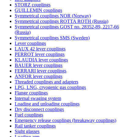
STORZ couplings
GUILLEMIN couplings
Symmetrical couplings NOR (Norway)
Symmetrical couplings ROTTA ROTH (Russia)
Symmetrical couplings GOST no. 28352-89, 2217-66
(Russia)
Symmetrical couplings SMS (Sweden)
Lever couplings
LAUX 42 lever couplings
PERROT lever couplings
KLAUDIA lever couplings
BAUER lever couplings
FERRARI lever couplings
ANFOR lever couplings
Threaded couplings and adapters
LPG, LNG, cryogenic gas couplings
Flange couplings
Internal swaging system
Loading and unloading couplings
Dry disconnect couplings
Fuel couplings
Emergency release couplings (breakaway couplings)
Rail tanker couplings
Sight glasses
Loading arm