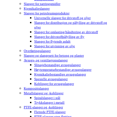
Slanger for næringsmidler
Kjemikalieslanger
Slanger for petroleumsprodukter
Universelle slanger for drivstoff og oljer
Slanger for distribusjon og påfylling av drivstoff og
oljer
Slanger for omlasting/håndtering av drivstoff
Slanger for drivstoffpåfylling av fly
Slanger for flytende asfalt
Slanger for utvinning av olje
Overføringsslanger
Slanger og slangesett for betong og plaster
Avsugs- og ventilasjonsslanger
Slitasjebestandige avsugsslanger
Høytemperaturbestandige avsugsslanger
Kjemikaliebestandige avsugsslanger
Spesielle avsugsslanger
Koblinger for avsugsslanger
Komposittslanger
Metallslanger og -koblinger
Spiralslanger i stål
Trykkslanger i metall
PTFE-slanger og -koblinger
Flettede PTFE-slanger
PTFE-slanger uten fletting