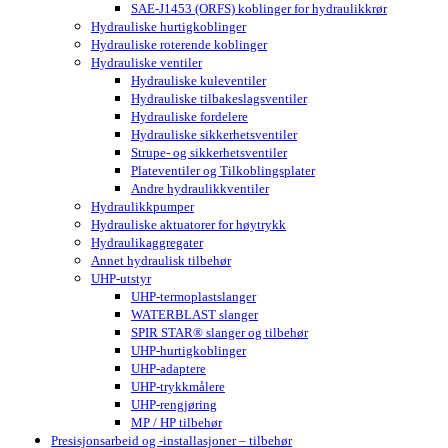
SAE-J1453 (ORFS) koblinger for hydraulikkrør
Hydrauliske hurtigkoblinger
Hydrauliske roterende koblinger
Hydrauliske ventiler
Hydrauliske kuleventiler
Hydrauliske tilbakeslagsventiler
Hydrauliske fordelere
Hydrauliske sikkerhetsventiler
Strupe- og sikkerhetsventiler
Plateventiler og Tilkoblingsplater
Andre hydraulikkventiler
Hydraulikkpumper
Hydrauliske aktuatorer for høytrykk
Hydraulikaggregater
Annet hydraulisk tilbehør
UHP-utstyr
UHP-termoplastslanger
WATERBLAST slanger
SPIR STAR® slanger og tilbehør
UHP-hurtigkoblinger
UHP-adaptere
UHP-trykkmålere
UHP-rengjøring
MP / HP tilbehør
Presisjonsarbeid og -installasjoner – tilbehør