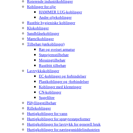
Roterende industrikoblinger
Koblinger for olje
HAMMER LUG-koblinger
Andre oljekoblinger
Rustfrie hygieniske koblinger
Klokoblinger
Sandblåsekoblinger
Mørtelkoblinger
Tilbehør (rørkoblinger)
Rør og sveiset armatur
Støpejernstilbehør
Messingtilbehør
Rustfritt tilbehør
Lavtrykkskoblinger
EC-koblinger og forbindelser
Plastkoblinger og -forbindelser
Koblinger med klemringer
CN-koblinger
Sugefiltre
Påfyllingstilbehør
Rillekoblinger
Hurtigkoblinger for vann
Hurtigkoblinger for sprøytestøpeformer
Hurtigkoblinger for lavtrykk for generell bruk
Hurtigkoblinger for næringsmiddelindustrien