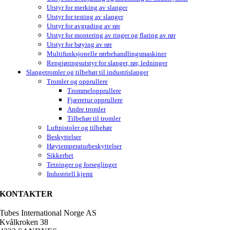
Utstyr for merking av slanger
Utstyr for testing av slanger
Utstyr for avgrading av rør
Utstyr for montering av ringer og flaring av rør
Utstyr for bøying av rør
Multifunksjonelle rørbehandlingsmaskiner
Rengjøringsutstyr for slanger, rør, ledninger
Slangetromler og tilbehør til industrislanger
Tromler og opprullere
Trommelopprullere
Fjærretur opprullere
Andre tromler
Tilbehør til tromler
Luftpistoler og tilbehør
Beskyttelser
Høytemperaturbeskyttelser
Sikkerhet
Tetninger og forseglinger
Industriell kjemi
KONTAKTER
Tubes International Norge AS
Kvålkroken 38