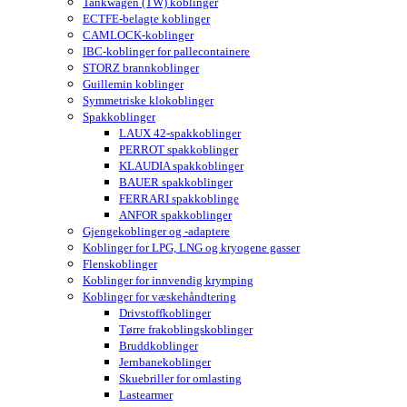
Tankwagen (TW) koblinger
ECTFE-belagte koblinger
CAMLOCK-koblinger
IBC-koblinger for pallecontainere
STORZ brannkoblinger
Guillemin koblinger
Symmetriske klokoblinger
Spakkoblinger
LAUX 42-spakkoblinger
PERROT spakkoblinger
KLAUDIA spakkoblinger
BAUER spakkoblinger
FERRARI spakkoblinge
ANFOR spakkoblinger
Gjengekoblinger og -adaptere
Koblinger for LPG, LNG og kryogene gasser
Flenskoblinger
Koblinger for innvendig krymping
Koblinger for væskehåndtering
Drivstoffkoblinger
Tørre frakoblingskoblinger
Bruddkoblinger
Jernbanekoblinger
Skuebriller for omlasting
Lastearmer