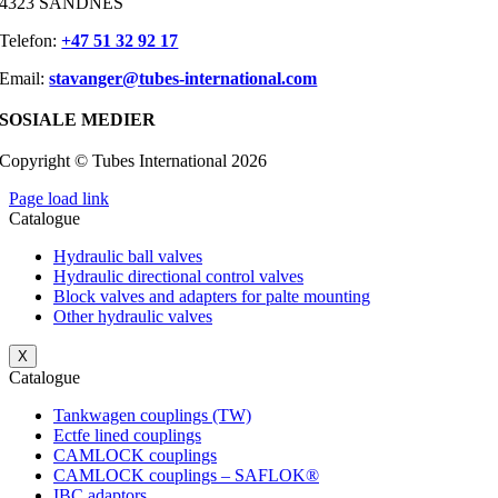
4323 SANDNES
Telefon:
+47 51 32 92 17
Email:
stavanger@tubes-international.com
SOSIALE MEDIER
Copyright © Tubes International
2026
Page load link
Catalogue
Hydraulic ball valves
Hydraulic directional control valves
Block valves and adapters for palte mounting
Other hydraulic valves
X
Catalogue
Tankwagen couplings (TW)
Ectfe lined couplings
CAMLOCK couplings
CAMLOCK couplings – SAFLOK®
IBC adaptors