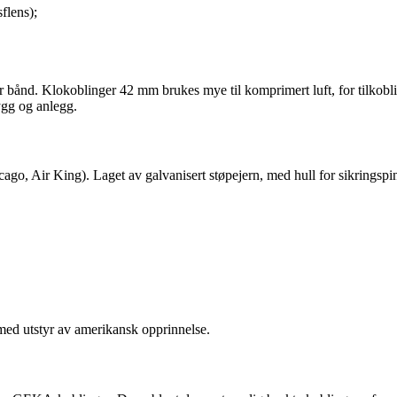
flens);
er bånd. Klokoblinger 42 mm brukes mye til komprimert luft, for tilkobl
ygg og anlegg.
go, Air King). Laget av galvanisert støpejern, med hull for sikringspi
med utstyr av amerikansk opprinnelse.