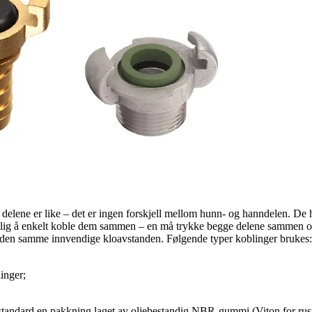
e delene er like – det er ingen forskjell mellom hunn- og hanndelen. De 
er mulig å enkelt koble dem sammen – en må trykke begge delene sammen 
 den samme innvendige kloavstanden. Følgende typer koblinger brukes
inger;
m standard en pakkning laget av oljebestandig NBR-gummi (Viton for rust