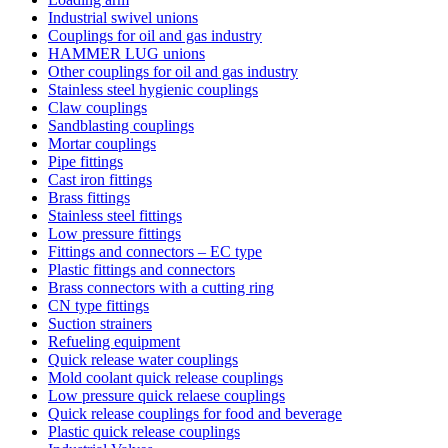
Industrial swivel unions
Couplings for oil and gas industry
HAMMER LUG unions
Other couplings for oil and gas industry
Stainless steel hygienic couplings
Claw couplings
Sandblasting couplings
Mortar couplings
Pipe fittings
Cast iron fittings
Brass fittings
Stainless steel fittings
Low pressure fittings
Fittings and connectors – EC type
Plastic fittings and connectors
Brass connectors with a cutting ring
CN type fittings
Suction strainers
Refueling equipment
Quick release water couplings
Mold coolant quick release couplings
Low pressure quick relaese couplings
Quick release couplings for food and beverage
Plastic quick release couplings