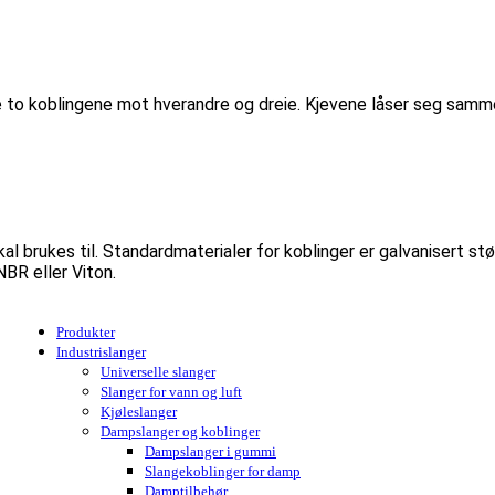
to koblingene mot hverandre og dreie. Kjevene låser seg samme
l brukes til. Standardmaterialer for koblinger er galvanisert stø
NBR eller Viton.
Produkter
Industrislanger
Universelle slanger
Slanger for vann og luft
Kjøleslanger
Dampslanger og koblinger
Dampslanger i gummi
Slangekoblinger for damp
Damptilbehør