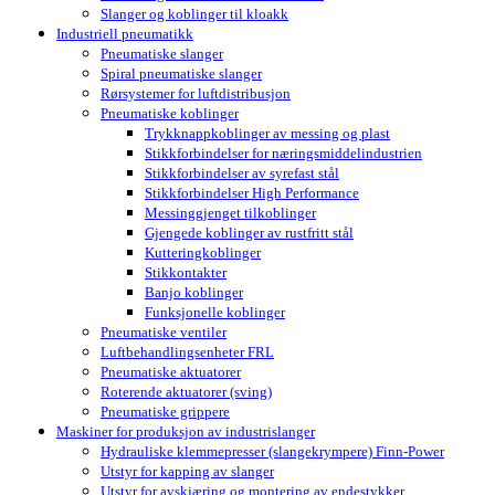
Slanger og koblinger til kloakk
Industriell pneumatikk
Pneumatiske slanger
Spiral pneumatiske slanger
Rørsystemer for luftdistribusjon
Pneumatiske koblinger
Trykknappkoblinger av messing og plast
Stikkforbindelser for næringsmiddelindustrien
Stikkforbindelser av syrefast stål
Stikkforbindelser High Performance
Messinggjenget tilkoblinger
Gjengede koblinger av rustfritt stål
Kutteringkoblinger
Stikkontakter
Banjo koblinger
Funksjonelle koblinger
Pneumatiske ventiler
Luftbehandlingsenheter FRL
Pneumatiske aktuatorer
Roterende aktuatorer (sving)
Pneumatiske grippere
Maskiner for produksjon av industrislanger
Hydrauliske klemmepresser (slangekrympere) Finn-Power
Utstyr for kapping av slanger
Utstyr for avskjæring og montering av endestykker