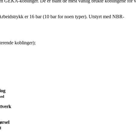
m GEKA-koblinger. De er blant de mest vanlig brukte koblingene for 
. Arbeidstrykk er 16 bar (10 bar for noen typer). Utstyrt med NBR-
terende koblinger);
log
ned
ttverk
ørsel
d