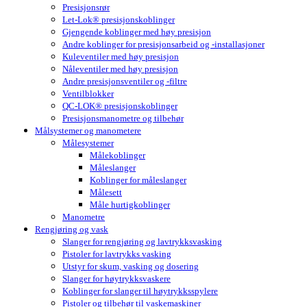
Presisjonsrør
Let-Lok® presisjonskoblinger
Gjengende koblinger med høy presisjon
Andre koblinger for presisjonsarbeid og -installasjoner
Kuleventiler med høy presisjon
Nåleventiler med høy presisjon
Andre presisjonsventiler og -filtre
Ventilblokker
QC-LOK® presisjonskoblinger
Presisjonsmanometre og tilbehør
Målsystemer og manometere
Målesystemer
Målekoblinger
Måleslanger
Koblinger for måleslanger
Målesett
Måle hurtigkoblinger
Manometre
Rengjøring og vask
Slanger for rengjøring og lavtrykksvasking
Pistoler for lavtrykks vasking
Utstyr for skum, vasking og dosering
Slanger for høytrykksvaskere
Koblinger for slanger til høytrykksspylere
Pistoler og tilbehør til vaskemaskiner