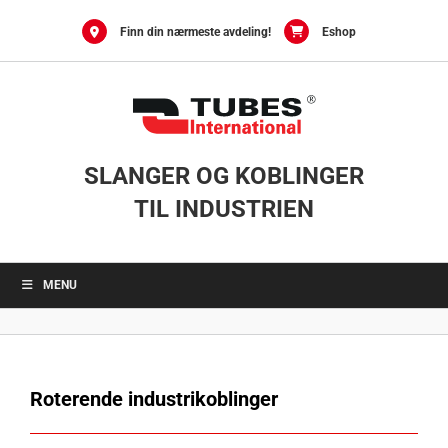
Skip
to
Finn din nærmeste avdeling!
Eshop
content
SLANGER OG KOBLINGER
TIL INDUSTRIEN
MENU
Roterende industrikoblinger