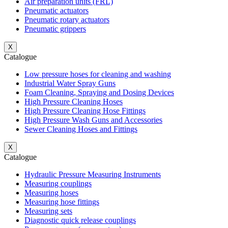
Air preparation units (FRL)
Pneumatic actuators
Pneumatic rotary actuators
Pneumatic grippers
X
Catalogue
Low pressure hoses for cleaning and washing
Industrial Water Spray Guns
Foam Cleaning, Spraying and Dosing Devices
High Pressure Cleaning Hoses
High Pressure Cleaning Hose Fittings
High Pressure Wash Guns and Accessories
Sewer Cleaning Hoses and Fittings
X
Catalogue
Hydraulic Pressure Measuring Instruments
Measuring couplings
Measuring hoses
Measuring hose fittings
Measuring sets
Diagnostic quick release couplings