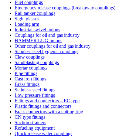
Fuel couplings
Emergency release couplings (breakaway couplings)
Rail tanker couplings
Sight glasses
Loading arm
Industrial swivel unions
Couplings for oil and gas industry
HAMMER LUG unions
Other couplings for oil and gas industry
Stainless steel hygienic couplings
Claw couplings
Sandblasting couplings
Mortar couplings
Pipe fittings
Cast iron fittings
Brass fittings
Stainless steel fittings
Low pressure fittings
Fittings and connectors – EC type
Plastic fittings and connectors
Brass connectors with a cutting ring
CN type fittings
Suction strainers
Refueling equipment
Quick release water couplings