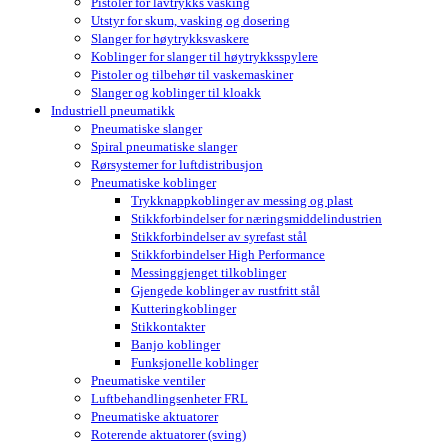
Pistoler for lavtrykks vasking
Utstyr for skum, vasking og dosering
Slanger for høytrykksvaskere
Koblinger for slanger til høytrykksspylere
Pistoler og tilbehør til vaskemaskiner
Slanger og koblinger til kloakk
Industriell pneumatikk
Pneumatiske slanger
Spiral pneumatiske slanger
Rørsystemer for luftdistribusjon
Pneumatiske koblinger
Trykknappkoblinger av messing og plast
Stikkforbindelser for næringsmiddelindustrien
Stikkforbindelser av syrefast stål
Stikkforbindelser High Performance
Messinggjenget tilkoblinger
Gjengede koblinger av rustfritt stål
Kutteringkoblinger
Stikkontakter
Banjo koblinger
Funksjonelle koblinger
Pneumatiske ventiler
Luftbehandlingsenheter FRL
Pneumatiske aktuatorer
Roterende aktuatorer (sving)