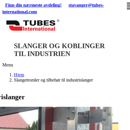
Skip
Finn din nærmeste avdeling!
stavanger@tubes-
to
international.com
content
SLANGER OG KOBLINGER
TIL INDUSTRIEN
Menu
Hjem
Slangetromler og tilbehør til industrislanger
rislanger