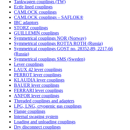
Tankwagen couplings (TW)
Ectfe lined couplings
CAMLOCK couplings
CAMLOCK couplings – SAFLOK®
IBC adaptors
STORZ couplings
GUILLEMIN couplings
Symmetrical couplings NOR (Norway)
Symmetrical couplings ROTTA ROTH (Russia)
Symmetrical couplings GOST no. 28352-89, 2217-66
(Russia)
Symmetrical couplings SMS (Sweden)
Lever couplings
LAUX 42 lever couplings
PERROT lever couplings
KLAUDIA lever couplings
BAUER lever couplings
FERRARI lever couplings
ANFOR lever couplings
Threaded couplings and adapters
LPG, LNG, cryogenic gas couplings
Flange couplings
Internal swaging system
Loading and unloading couplings
Dry disconnect couplings