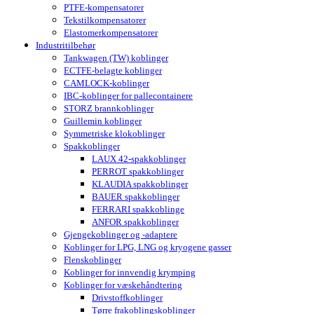
PTFE-kompensatorer
Tekstilkompensatorer
Elastomerkompensatorer
Industritilbehør
Tankwagen (TW) koblinger
ECTFE-belagte koblinger
CAMLOCK-koblinger
IBC-koblinger for pallecontainere
STORZ brannkoblinger
Guillemin koblinger
Symmetriske klokoblinger
Spakkoblinger
LAUX 42-spakkoblinger
PERROT spakkoblinger
KLAUDIA spakkoblinger
BAUER spakkoblinger
FERRARI spakkoblinge
ANFOR spakkoblinger
Gjengekoblinger og -adaptere
Koblinger for LPG, LNG og kryogene gasser
Flenskoblinger
Koblinger for innvendig krymping
Koblinger for væskehåndtering
Drivstoffkoblinger
Tørre frakoblingskoblinger