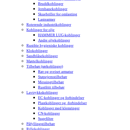
Bruddkoblinger
Jernbanekoblinger
Skuebriller for omlasting
Lastearmer
Roterende industrikoblinger
Koblinger for olje
HAMMER LUG-koblinger
Andre oljekoblinger
Rustfrie hygieniske koblinger
Klokoblinger
Sandblåsekoblinger
Mørtelkoblinger
Tilbehør (rørkoblinger)
Rør og sveiset armatur
Støpejernstilbehør
Messingtilbehør
Rustfritt tilbehør
Lavtrykkskoblinger
EC-koblinger og forbindelser
Plastkoblinger og -forbindelser
Koblinger med klemringer
CN-koblinger
Sugefiltre
Påfyllingstilbehør
Rillekoblinger