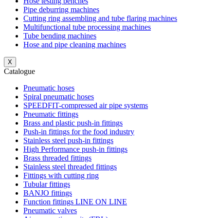
Hose testing benches
Pipe deburring machines
Cutting ring assembling and tube flaring machines
Multifunctional tube processing machines
Tube bending machines
Hose and pipe cleaning machines
X
Catalogue
Pneumatic hoses
Spiral pneumatic hoses
SPEEDFIT-compressed air pipe systems
Pneumatic fittings
Brass and plastic push-in fittings
Push-in fittings for the food industry
Stainless steel push-in fittings
High Performance push-in fittings
Brass threaded fittings
Stainless steel threaded fittings
Fittings with cutting ring
Tubular fittings
BANJO fittings
Function fittings LINE ON LINE
Pneumatic valves