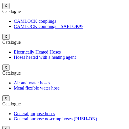
X
Catalogue
CAMLOCK couplings
CAMLOCK couplings – SAFLOK®
X
Catalogue
Electrically Heated Hoses
Hoses heated with a heating agent
X
Catalogue
Air and water hoses
Metal flexible water hose
X
Catalogue
General purpose hoses
General purpose no-crimp hoses (PUSH-ON)