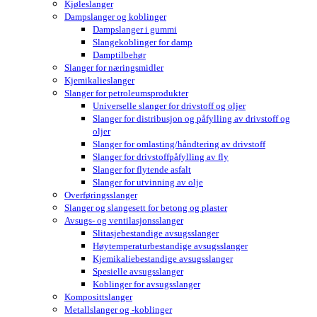
Kjøleslanger
Dampslanger og koblinger
Dampslanger i gummi
Slangekoblinger for damp
Damptilbehør
Slanger for næringsmidler
Kjemikalieslanger
Slanger for petroleumsprodukter
Universelle slanger for drivstoff og oljer
Slanger for distribusjon og påfylling av drivstoff og
oljer
Slanger for omlasting/håndtering av drivstoff
Slanger for drivstoffpåfylling av fly
Slanger for flytende asfalt
Slanger for utvinning av olje
Overføringsslanger
Slanger og slangesett for betong og plaster
Avsugs- og ventilasjonsslanger
Slitasjebestandige avsugsslanger
Høytemperaturbestandige avsugsslanger
Kjemikaliebestandige avsugsslanger
Spesielle avsugsslanger
Koblinger for avsugsslanger
Komposittslanger
Metallslanger og -koblinger