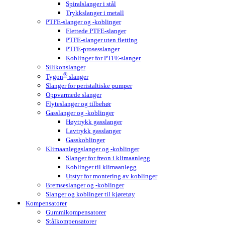
Spiralslanger i stål
Trykkslanger i metall
PTFE-slanger og -koblinger
Flettede PTFE-slanger
PTFE-slanger uten fletting
PTFE-prosesslanger
Koblinger for PTFE-slanger
Silikonslanger
®
Tygon
slanger
Slanger for peristaltiske pumper
Oppvarmede slanger
Flyteslanger og tilbehør
Gasslanger og -koblinger
Høytrykk gasslanger
Lavtrykk gasslanger
Gasskoblinger
Klimaanleggslanger og -koblinger
Slanger for freon i klimaanlegg
Koblinger til klimaanlegg
Utstyr for montering av koblinger
Bremseslanger og -koblinger
Slanger og koblinger til kjøretøy
Kompensatorer
Gummikompensatorer
Stålkompensatorer