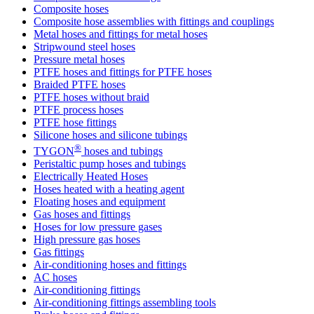
Composite hoses
Composite hose assemblies with fittings and couplings
Metal hoses and fittings for metal hoses
Stripwound steel hoses
Pressure metal hoses
PTFE hoses and fittings for PTFE hoses
Braided PTFE hoses
PTFE hoses without braid
PTFE process hoses
PTFE hose fittings
Silicone hoses and silicone tubings
®
TYGON
hoses and tubings
Peristaltic pump hoses and tubings
Electrically Heated Hoses
Hoses heated with a heating agent
Floating hoses and equipment
Gas hoses and fittings
Hoses for low pressure gases
High pressure gas hoses
Gas fittings
Air-conditioning hoses and fittings
AC hoses
Air-conditioning fittings
Air-conditioning fittings assembling tools