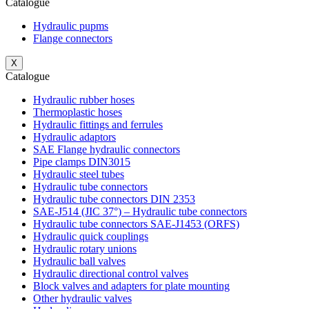
Catalogue
Hydraulic pupms
Flange connectors
X
Catalogue
Hydraulic rubber hoses
Thermoplastic hoses
Hydraulic fittings and ferrules
Hydraulic adaptors
SAE Flange hydraulic connectors
Pipe clamps DIN3015
Hydraulic steel tubes
Hydraulic tube connectors
Hydraulic tube connectors DIN 2353
SAE-J514 (JIC 37°) – Hydraulic tube connectors
Hydraulic tube connectors SAE-J1453 (ORFS)
Hydraulic quick couplings
Hydraulic rotary unions
Hydraulic ball valves
Hydraulic directional control valves
Block valves and adapters for plate mounting
Other hydraulic valves