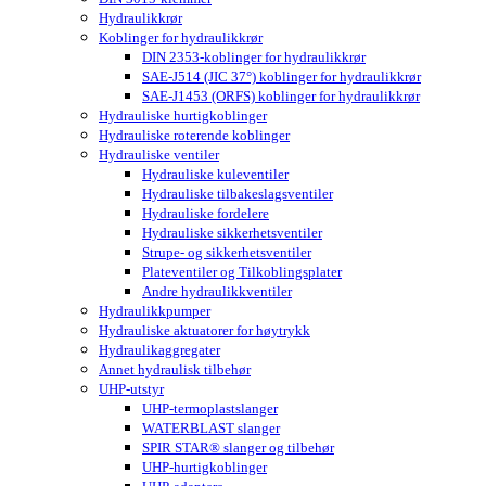
Hydraulikkrør
Koblinger for hydraulikkrør
DIN 2353-koblinger for hydraulikkrør
SAE-J514 (JIC 37°) koblinger for hydraulikkrør
SAE-J1453 (ORFS) koblinger for hydraulikkrør
Hydrauliske hurtigkoblinger
Hydrauliske roterende koblinger
Hydrauliske ventiler
Hydrauliske kuleventiler
Hydrauliske tilbakeslagsventiler
Hydrauliske fordelere
Hydrauliske sikkerhetsventiler
Strupe- og sikkerhetsventiler
Plateventiler og Tilkoblingsplater
Andre hydraulikkventiler
Hydraulikkpumper
Hydrauliske aktuatorer for høytrykk
Hydraulikaggregater
Annet hydraulisk tilbehør
UHP-utstyr
UHP-termoplastslanger
WATERBLAST slanger
SPIR STAR® slanger og tilbehør
UHP-hurtigkoblinger