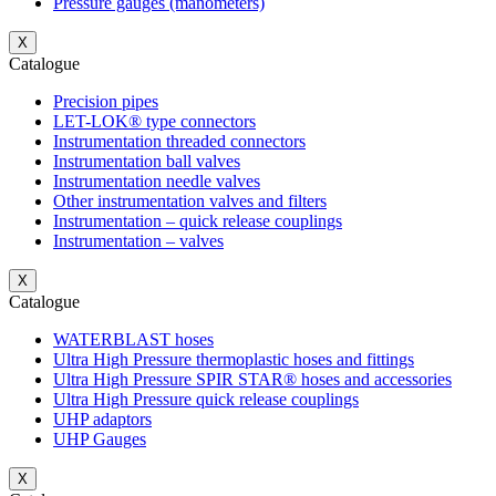
Pressure gauges (manometers)
X
Catalogue
Precision pipes
LET-LOK® type connectors
Instrumentation threaded connectors
Instrumentation ball valves
Instrumentation needle valves
Other instrumentation valves and filters
Instrumentation – quick release couplings
Instrumentation – valves
X
Catalogue
WATERBLAST hoses
Ultra High Pressure thermoplastic hoses and fittings
Ultra High Pressure SPIR STAR® hoses and accessories
Ultra High Pressure quick release couplings
UHP adaptors
UHP Gauges
X