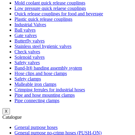
Mold coolant quick release couplings
Low pressure quick relaese couplings
Quick release couplings for food and beverage
Plastic quick release couplings
Industrial Valves
Ball valves
Gate valves
Butterfly valves
Stainless steel hygienic valves
Check valves
Solenoid valves
Safety valves
Band-It® banding assembly system
Hose clips and hose clamps
Safety clamps
Malleable iron clamps
Crimping ferrules for industrial hoses
Pipe and hose mounting clamps
Pipe connecting clamps
X
Catalogue
General purpose hoses
General purpose no-crimp hoses (PUSH-ON)