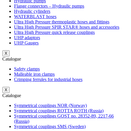
Hydraulic pumps
Flange connectors – Hydraulic pumps
Hydraulic cylinders
WATERBLAST hoses
Ultra High Pressure thermoplastic hoses and fittings
Ultra High Pressure SPIR STAR® hoses and accessories
Ultra High Pressure quick release couplings
UHP adaptors
UHP Gauges
X
Catalogue
Safety clamps
Malleable iron clamps
Crimping ferrules for industrial hoses
X
Catalogue
Symmetrical couplings NOR (Norway)
Symmetrical couplings ROTTA ROTH (Russia)
Symmetrical couplings GOST no. 28352-89, 2217-66
(Russia)
Symmetrical couplings SMS (Sweden)