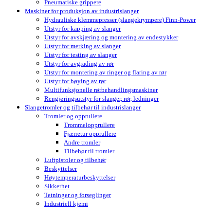
Pneumatiske grippere
Maskiner for produksjon av industrislanger
Hydrauliske klemmepresser (slangekrympere) Finn-Power
Utstyr for kapping av slanger
Utstyr for avskjæring og montering av endestykker
Utstyr for merking av slanger
Utstyr for testing av slanger
Utstyr for avgrading av rør
Utstyr for montering av ringer og flaring av rør
Utstyr for bøying av rør
Multifunksjonelle rørbehandlingsmaskiner
Rengjøringsutstyr for slanger, rør, ledninger
Slangetromler og tilbehør til industrislanger
Tromler og opprullere
Trommelopprullere
Fjærretur opprullere
Andre tromler
Tilbehør til tromler
Luftpistoler og tilbehør
Beskyttelser
Høytemperaturbeskyttelser
Sikkerhet
Tetninger og forseglinger
Industriell kjemi