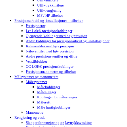
UHP-adaptere
UHP-trykkmålere
UHP-rengjøring
MP / HP tilbehør
Presisjonsarbeid og -installasjoner – tilbehør
Presisjonsrør
Let-Lok® presisjonskoblinger
Gjengende koblinger med høy presisjon
Andre koblinger for presisjonsarbeid og -installasjoner
Kuleventiler med høy presisjon
Nåleventiler med høy presisjon
Andre presisjonsventiler og -filtre
Ventilblokker
QC-LOK® presisjonskoblinger
Presisjonsmanometre og tilbehør
Målsystemer og manometere
Målesystemer
Målekoblinger
Måleslanger
Koblinger for måleslanger
Målesett
Måle hurtigkoblinger
Manometre
Rengjøring og vask
Slanger for rengjøring og lavtrykksvasking