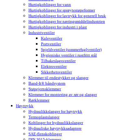
Hurtigkoblinger for vann
Hurtigkoblinger for sprøytestøpeformer
Hurtigkoblinger for lavtrykk for generell bruk
Hurtigkoblinger for næringsmiddelindustrien
Hurtigkoblinger for industri i plast
Industriventiler
Kuleventiler
Portventiler
Spjeldventiler (sommerfuglventiler)
Hygieniske ventiler i rustfritt stål
Tilbakeslagsventiler
Elektroventiler
Sikkerhetsventiler
Klemmer til endestykker og slanger
Band-It® båndsystem
Støpejernsklemmer
Klemmer for montering av rør og slanger
Rørklemmer
Høyttrykk
Hydraulikkslanger for høytrykk
Termoplastslanger
Koblinger for hydraulikkslanger
Hydrauliske høytrykksadaptere
SAE-flenskoblinger
DIN 3015-klemmer