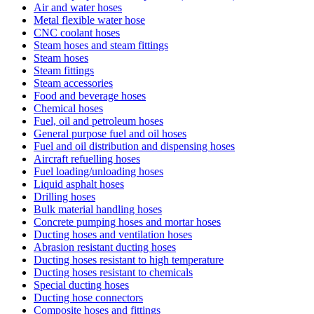
Air and water hoses
Metal flexible water hose
CNC coolant hoses
Steam hoses and steam fittings
Steam hoses
Steam fittings
Steam accessories
Food and beverage hoses
Chemical hoses
Fuel, oil and petroleum hoses
General purpose fuel and oil hoses
Fuel and oil distribution and dispensing hoses
Aircraft refuelling hoses
Fuel loading/unloading hoses
Liquid asphalt hoses
Drilling hoses
Bulk material handling hoses
Concrete pumping hoses and mortar hoses
Ducting hoses and ventilation hoses
Abrasion resistant ducting hoses
Ducting hoses resistant to high temperature
Ducting hoses resistant to chemicals
Special ducting hoses
Ducting hose connectors
Composite hoses and fittings