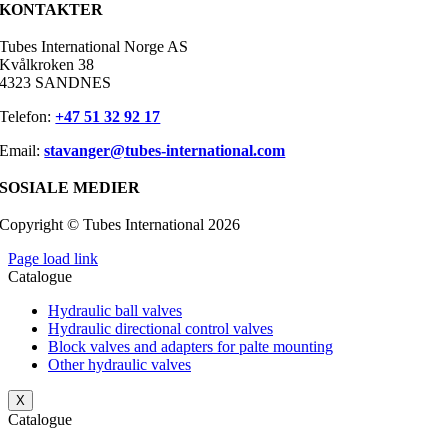
KONTAKTER
Tubes International Norge AS
Kvålkroken 38
4323 SANDNES
Telefon:
+47 51 32 92 17
Email:
stavanger@tubes-international.com
SOSIALE MEDIER
Copyright © Tubes International
2026
Page load link
Catalogue
Hydraulic ball valves
Hydraulic directional control valves
Block valves and adapters for palte mounting
Other hydraulic valves
X
Catalogue