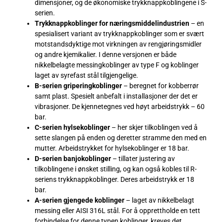
dimensjoner, og de økonomiske trykknappkoblingene i S-
serien.
Trykknappkoblinger for næringsmiddelindustrien
– en
spesialisert variant av trykknappkoblinger som er svært
motstandsdyktige mot virkningen av rengjøringsmidler
og andre kjemikalier. I denne versjonen er både
nikkelbelagte messingkoblinger av type F og koblinger
laget av syrefast stål tilgjengelige.
B-serien griperingkoblinger
– beregnet for kobberrør
samt plast. Spesielt anbefalt i installasjoner der det er
vibrasjoner. De kjennetegnes ved høyt arbeidstrykk – 60
bar.
C-serien hylsekoblinger
– her skjer tilkoblingen ved å
sette slangen på enden og deretter stramme den med en
mutter. Arbeidstrykket for hylsekoblinger er 18 bar.
D-serien banjokoblinger
– tillater justering av
tilkoblingene i ønsket stilling, og kan også kobles til R-
seriens trykknappkoblinger. Deres arbeidstrykk er 18
bar.
A-serien gjengede koblinger
– laget av nikkelbelagt
messing eller AISI 316L stål. For å opprettholde en tett
forbindelse for denne typen koblinger, kreves det