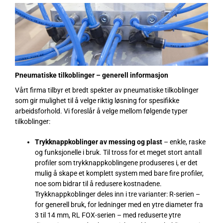
Pneumatiske tilkoblinger – generell informasjon
Vårt firma tilbyr et bredt spekter av pneumatiske tilkoblinger
som gir mulighet til å velge riktig løsning for spesifikke
arbeidsforhold. Vi foreslår å velge mellom følgende typer
tilkoblinger:
Trykknappkoblinger av messing og plast
– enkle, raske
og funksjonelle i bruk. Til tross for et meget stort antall
profiler som trykknappkoblingene produseres i, er det
mulig å skape et komplett system med bare fire profiler,
noe som bidrar til å redusere kostnadene.
Trykknappkoblinger deles inn i tre varianter: R-serien –
for generell bruk, for ledninger med en ytre diameter fra
3 til 14 mm, RL FOX-serien – med reduserte ytre