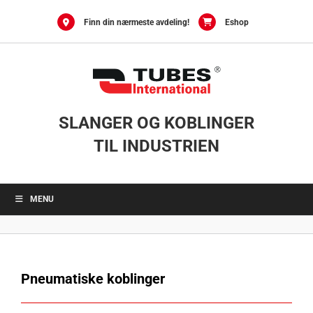
Skip
to
Finn din nærmeste avdeling!
Eshop
content
SLANGER OG KOBLINGER
TIL INDUSTRIEN
MENU
Pneumatiske koblinger