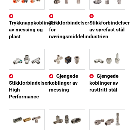
Trykknappkoblinger
Stikkforbindelser
Stikkforbindelser
av messing og
for
av syrefast stål
plast
næringsmiddelindustrien
Gjengede
Gjengede
Stikkforbindelser
koblinger av
koblinger av
High
messing
rustfritt stål
Performance