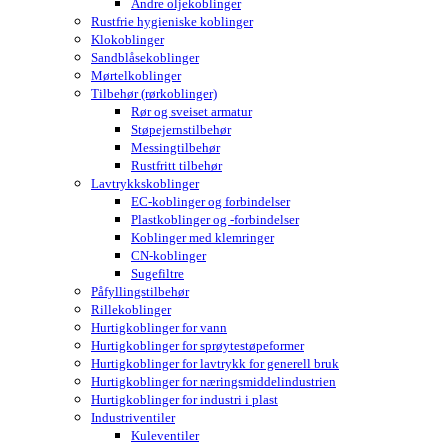
Andre oljekoblinger
Rustfrie hygieniske koblinger
Klokoblinger
Sandblåsekoblinger
Mørtelkoblinger
Tilbehør (rørkoblinger)
Rør og sveiset armatur
Støpejernstilbehør
Messingtilbehør
Rustfritt tilbehør
Lavtrykkskoblinger
EC-koblinger og forbindelser
Plastkoblinger og -forbindelser
Koblinger med klemringer
CN-koblinger
Sugefiltre
Påfyllingstilbehør
Rillekoblinger
Hurtigkoblinger for vann
Hurtigkoblinger for sprøytestøpeformer
Hurtigkoblinger for lavtrykk for generell bruk
Hurtigkoblinger for næringsmiddelindustrien
Hurtigkoblinger for industri i plast
Industriventiler
Kuleventiler