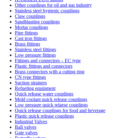
Other couplings for oil and gas industry
Stainless steel hygienic couplings
Claw couplings
Sandblasting couplings
Mortar couplings
Pipe fittings
Cast iron fittings
Brass fittings
Stainless steel fittings
Low pressure fittings
Fittings and connectors – EC type
Plastic fittings and connectors
Brass connectors with a cutting ring
CN type fittings
Suction strainers
Refueling equipment
Quick release water couplings
Mold coolant quick release couplings
Low pressure quick relaese couplings
Quick release couplings for food and beverage
Plastic quick release couplings
Industrial Valves
Ball valves
Gate valves