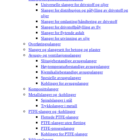
Universelle slanger for drivstoff og oljer
Slanger for distribusjon og påfylling av drivstoff og
oljer
Slanger for omlasting/håndtering av drivstoff
Slanger for drivstoffpåfylling av fly
Slanger for flytende asfalt
Slanger for utvinning av olje
Overføringsslanger
Slanger og slangesett for betong og plaster
Avsugs- og ventilasjonsslanger
Slitasjebestandige avsugsslanger
Høytemperaturbestandige avsugsslanger
Kjemikaliebestandige avsugsslanger
Spesielle avsugsslanger
Koblinger for avsugsslanger
Komposittslanger
Metallslanger og -koblinger
Spiralslanger i stål
Trykkslanger i metall
PTFE-slanger og -koblinger
Flettede PTFE-slanger
PTFE-slanger uten fletting
PTFE-prosesslanger
Koblinger for PTFE-slanger
Silikonslanger