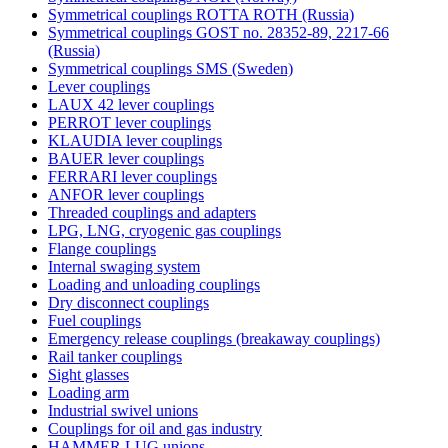
Symmetrical couplings ROTTA ROTH (Russia)
Symmetrical couplings GOST no. 28352-89, 2217-66
(Russia)
Symmetrical couplings SMS (Sweden)
Lever couplings
LAUX 42 lever couplings
PERROT lever couplings
KLAUDIA lever couplings
BAUER lever couplings
FERRARI lever couplings
ANFOR lever couplings
Threaded couplings and adapters
LPG, LNG, cryogenic gas couplings
Flange couplings
Internal swaging system
Loading and unloading couplings
Dry disconnect couplings
Fuel couplings
Emergency release couplings (breakaway couplings)
Rail tanker couplings
Sight glasses
Loading arm
Industrial swivel unions
Couplings for oil and gas industry
HAMMER LUG unions