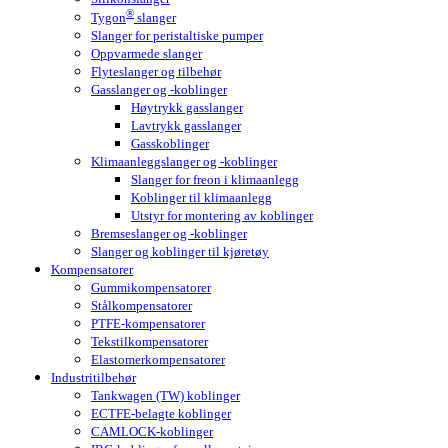
®
Tygon
slanger
Slanger for peristaltiske pumper
Oppvarmede slanger
Flyteslanger og tilbehør
Gasslanger og -koblinger
Høytrykk gasslanger
Lavtrykk gasslanger
Gasskoblinger
Klimaanleggslanger og -koblinger
Slanger for freon i klimaanlegg
Koblinger til klimaanlegg
Utstyr for montering av koblinger
Bremseslanger og -koblinger
Slanger og koblinger til kjøretøy
Kompensatorer
Gummikompensatorer
Stålkompensatorer
PTFE-kompensatorer
Tekstilkompensatorer
Elastomerkompensatorer
Industritilbehør
Tankwagen (TW) koblinger
ECTFE-belagte koblinger
CAMLOCK-koblinger