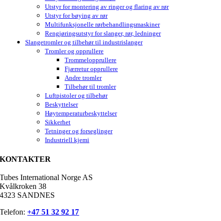
Utstyr for montering av ringer og flaring av rør
Utstyr for bøying av rør
Multifunksjonelle rørbehandlingsmaskiner
Rengjøringsutstyr for slanger, rør, ledninger
Slangetromler og tilbehør til industrislanger
Tromler og opprullere
Trommelopprullere
Fjærretur opprullere
Andre tromler
Tilbehør til tromler
Luftpistoler og tilbehør
Beskyttelser
Høytemperaturbeskyttelser
Sikkerhet
Tetninger og forseglinger
Industriell kjemi
KONTAKTER
Tubes International Norge AS
Kvålkroken 38
4323 SANDNES
Telefon:
+47 51 32 92 17