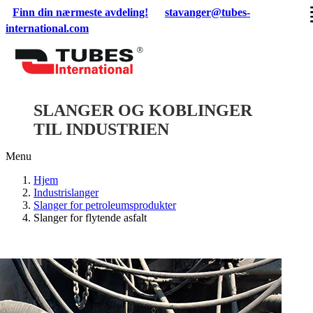
Skip
Finn din nærmeste avdeling!
stavanger@tubes-
to
international.com
content
SLANGER OG KOBLINGER
TIL INDUSTRIEN
Menu
Hjem
Industrislanger
Slanger for petroleumsprodukter
Slanger for flytende asfalt