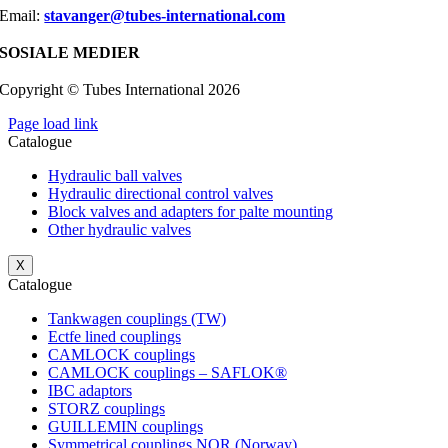
Email:
stavanger@tubes-international.com
SOSIALE MEDIER
Copyright © Tubes International
2026
Page load link
Catalogue
Hydraulic ball valves
Hydraulic directional control valves
Block valves and adapters for palte mounting
Other hydraulic valves
X
Catalogue
Tankwagen couplings (TW)
Ectfe lined couplings
CAMLOCK couplings
CAMLOCK couplings – SAFLOK®
IBC adaptors
STORZ couplings
GUILLEMIN couplings
Symmetrical couplings NOR (Norway)