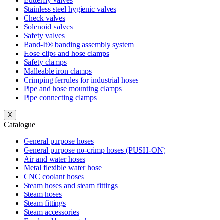
Butterfly valves
Stainless steel hygienic valves
Check valves
Solenoid valves
Safety valves
Band-It® banding assembly system
Hose clips and hose clamps
Safety clamps
Malleable iron clamps
Crimping ferrules for industrial hoses
Pipe and hose mounting clamps
Pipe connecting clamps
X
Catalogue
General purpose hoses
General purpose no-crimp hoses (PUSH-ON)
Air and water hoses
Metal flexible water hose
CNC coolant hoses
Steam hoses and steam fittings
Steam hoses
Steam fittings
Steam accessories