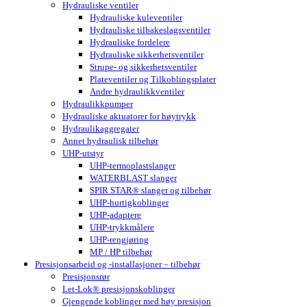
Hydrauliske ventiler
Hydrauliske kuleventiler
Hydrauliske tilbakeslagsventiler
Hydrauliske fordelere
Hydrauliske sikkerhetsventiler
Strupe- og sikkerhetsventiler
Plateventiler og Tilkoblingsplater
Andre hydraulikkventiler
Hydraulikkpumper
Hydrauliske aktuatorer for høytrykk
Hydraulikaggregater
Annet hydraulisk tilbehør
UHP-utstyr
UHP-termoplastslanger
WATERBLAST slanger
SPIR STAR® slanger og tilbehør
UHP-hurtigkoblinger
UHP-adaptere
UHP-trykkmålere
UHP-rengjøring
MP / HP tilbehør
Presisjonsarbeid og -installasjoner – tilbehør
Presisjonsrør
Let-Lok® presisjonskoblinger
Gjengende koblinger med høy presisjon