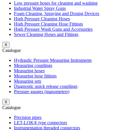
Low pressure hoses for cleaning and washing
Industrial Water Spray Guns
Foam Cleaning, Spraying and Dosing Devices
High Pressure Cleaning Hoses
High Pressure Cleaning Hose Fittings
High Pressure Wash Guns and Accessories
Sewer Cleaning Hoses and Fittings
X
Catalogue
Hydraulic Pressure Measuring Instruments
Measuring couplings
Measuring hoses
Measuring hose fittings
Measuring sets
Diagnostic quick release couplings
Pressure gauges (manometers)
X
Catalogue
Precision pipes
LET-LOK® type connectors
Instrumentation threaded connectors