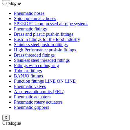
Catalogue
Pneumatic hoses
Spiral pneumatic hoses
SPEEDFIT-compressed air pipe systems
Pneumatic fittings
Brass and plastic push-in fittings
Push-in fittings for the food industry
Stainless steel push-in fittings
High Performance push-in fittings
Brass threaded fittings
Stainless steel threaded fittings
Fittings with cutting ring
Tubular fittings
BANJO fittings
Function fittings LINE ON LINE
Pneumatic valves
Air preparation units (FRL)
Pneumatic actuators
Pneumatic rotary actuators
Pneumatic grippers
X
Catalogue