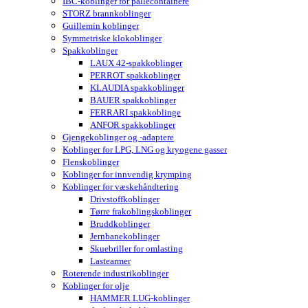
IBC-koblinger for pallecontainere
STORZ brannkoblinger
Guillemin koblinger
Symmetriske klokoblinger
Spakkoblinger
LAUX 42-spakkoblinger
PERROT spakkoblinger
KLAUDIA spakkoblinger
BAUER spakkoblinger
FERRARI spakkoblinge
ANFOR spakkoblinger
Gjengekoblinger og -adaptere
Koblinger for LPG, LNG og kryogene gasser
Flenskoblinger
Koblinger for innvendig krymping
Koblinger for væskehåndtering
Drivstoffkoblinger
Tørre frakoblingskoblinger
Bruddkoblinger
Jernbanekoblinger
Skuebriller for omlasting
Lastearmer
Roterende industrikoblinger
Koblinger for olje
HAMMER LUG-koblinger