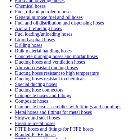
Food and beverage hoses
Chemical hoses
Fuel, oil and petroleum hoses
General purpose fuel and oil hoses
Fuel and oil distribution and dispensing hoses
Aircraft refuelling hoses
Fuel loading/unloading hoses
Liquid asphalt hoses
Drilling hoses
Bulk material handling hoses
Concrete pumping hoses and mortar hoses
Ducting hoses and ventilation hoses
Abrasion resistant ducting hoses
Ducting hoses resistant to high temperature
Ducting hoses resistant to chemicals
Special ducting hoses
Ducting hose connectors
Composite hoses and fittings
Composite hoses
Composite hose assemblies with fittings and couplings
Metal hoses and fittings for metal hoses
Stripwound steel hoses
Pressure metal hoses
PTFE hoses and fittings for PTFE hoses
Braided PTFE hoses