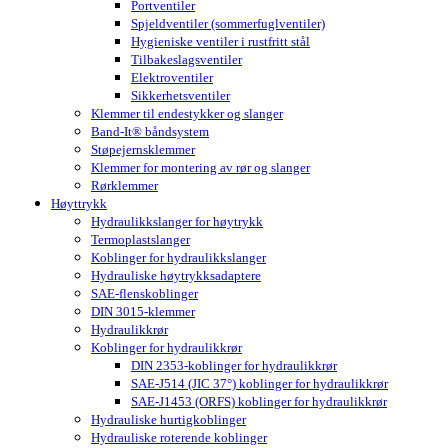
Portventiler
Spjeldventiler (sommerfuglventiler)
Hygieniske ventiler i rustfritt stål
Tilbakeslagsventiler
Elektroventiler
Sikkerhetsventiler
Klemmer til endestykker og slanger
Band-It® båndsystem
Støpejernsklemmer
Klemmer for montering av rør og slanger
Rørklemmer
Høyttrykk
Hydraulikkslanger for høytrykk
Termoplastslanger
Koblinger for hydraulikkslanger
Hydrauliske høytrykksadaptere
SAE-flenskoblinger
DIN 3015-klemmer
Hydraulikkrør
Koblinger for hydraulikkrør
DIN 2353-koblinger for hydraulikkrør
SAE-J514 (JIC 37°) koblinger for hydraulikkrør
SAE-J1453 (ORFS) koblinger for hydraulikkrør
Hydrauliske hurtigkoblinger
Hydrauliske roterende koblinger