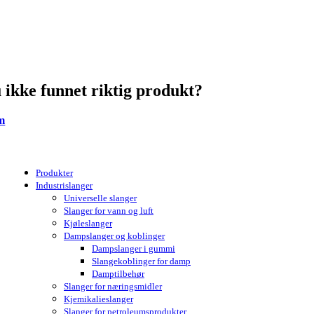
u ikke funnet riktig produkt?
om
Produkter
Industrislanger
Universelle slanger
Slanger for vann og luft
Kjøleslanger
Dampslanger og koblinger
Dampslanger i gummi
Slangekoblinger for damp
Damptilbehør
Slanger for næringsmidler
Kjemikalieslanger
Slanger for petroleumsprodukter