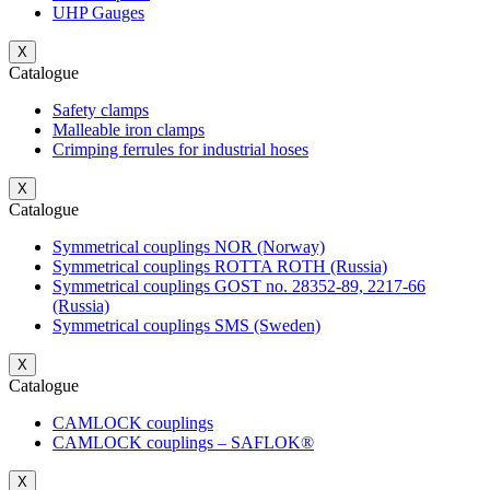
UHP Gauges
X
Catalogue
Safety clamps
Malleable iron clamps
Crimping ferrules for industrial hoses
X
Catalogue
Symmetrical couplings NOR (Norway)
Symmetrical couplings ROTTA ROTH (Russia)
Symmetrical couplings GOST no. 28352-89, 2217-66
(Russia)
Symmetrical couplings SMS (Sweden)
X
Catalogue
CAMLOCK couplings
CAMLOCK couplings – SAFLOK®
X