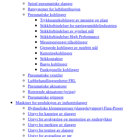
Spiral pneumatiske slanger
Rørsystemer for luftdistribusjon
Pneumatiske koblinger
Trykknappkoblinger av messing og plast
Stikkforbindelser for næringsmiddelindustrien
Stikkforbindelser av syrefast stål
Stikkforbindelser High Performance
Messinggjenget tilkoblinger
Gjengede koblinger av rustfritt stål
Kutteringkoblinger
Stikkontakter
Banjo koblinger
Funksjonelle koblinger
Pneumatiske ventiler
Luftbehandlingsenheter FRL
Pneumatiske aktuatorer
Roterende aktuatorer (sving)
Pneumatiske grippere
Maskiner for produksjon av industrislanger
Hydrauliske klemmepresser (slangekrympere) Finn-Power
Utstyr for kapping av slanger
Utstyr for avskjæring og montering av endestykker
Utstyr for merking av slanger
Utstyr for testing av slanger
Utstyr for avgrading av rør