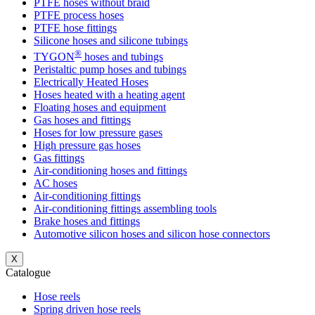
PTFE hoses without braid
PTFE process hoses
PTFE hose fittings
Silicone hoses and silicone tubings
®
TYGON
hoses and tubings
Peristaltic pump hoses and tubings
Electrically Heated Hoses
Hoses heated with a heating agent
Floating hoses and equipment
Gas hoses and fittings
Hoses for low pressure gases
High pressure gas hoses
Gas fittings
Air-conditioning hoses and fittings
AC hoses
Air-conditioning fittings
Air-conditioning fittings assembling tools
Brake hoses and fittings
Automotive silicon hoses and silicon hose connectors
X
Catalogue
Hose reels
Spring driven hose reels