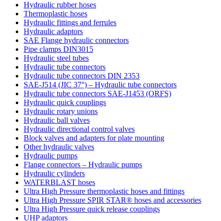
Hydraulic rubber hoses
Thermoplastic hoses
Hydraulic fittings and ferrules
Hydraulic adaptors
SAE Flange hydraulic connectors
Pipe clamps DIN3015
Hydraulic steel tubes
Hydraulic tube connectors
Hydraulic tube connectors DIN 2353
SAE-J514 (JIC 37°) – Hydraulic tube connectors
Hydraulic tube connectors SAE-J1453 (ORFS)
Hydraulic quick couplings
Hydraulic rotary unions
Hydraulic ball valves
Hydraulic directional control valves
Block valves and adapters for plate mounting
Other hydraulic valves
Hydraulic pumps
Flange connectors – Hydraulic pumps
Hydraulic cylinders
WATERBLAST hoses
Ultra High Pressure thermoplastic hoses and fittings
Ultra High Pressure SPIR STAR® hoses and accessories
Ultra High Pressure quick release couplings
UHP adaptors