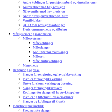
Andre koblinger for presisjonsarbeid og -installasjoner
Kuleventiler med høy presisjon
Nåleventiler med høy presisjon
Andre presisjonsventiler og -filtre
Ventilblokker
QC-LOK® presisjonskoblinger
Presisjonsmanometre og tilbehør
Målsystemer og manometere
Målesystemer
Målekoblinger
Måleslanger
Koblinger for måleslanger
Målesett
Måle hurtigkoblinger
Manometre
Rengjøring og vask
Slanger for rengjøring og lavtrykksvasking
Pistoler for lavtrykks vasking
Utstyr for skum, vasking og dosering
Slanger for høytrykksvaskere
Koblinger for slanger til høytrykksspylere
Pistoler og tilbehør til vaskemaskiner
Slanger og koblinger til kloakk
Industriell pneumatikk
Pneumatiske slanger