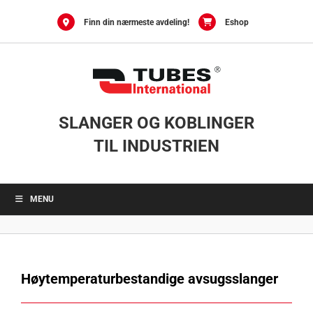
Skip
to
Finn din nærmeste avdeling!
Eshop
content
SLANGER OG KOBLINGER
TIL INDUSTRIEN
MENU
Høytemperaturbestandige avsugsslanger