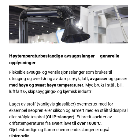
Høytemperaturbestandige avsugsslanger – generelle
opplysninger
Fleksible avsugs- og ventilasjonsslanger som brukes til
utsuging og overføring av damp, røyk, luft,
avgasser
og gasser
med høye og svært høye temperaturer
. Mye brukt i stål-, bil-,
luftfarts-, skipsbyggings- og kjemisk industri.
Laget av stoff (vanligvis glassfiber) overmettet med for
eksempel neopren eller silikon og armert med en ståltrådsspiral
eller stålplatespiral (
CLIP-slanger
). Et bredt spekter av
driftstemperaturer fra svært lave
til over 1000°C
.
Oljebestandige og flammehemmende slanger er også
tilgjengelig.