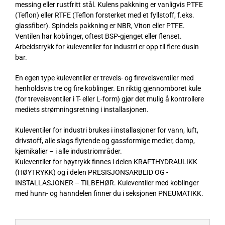
messing eller rustfritt stål. Kulens pakkning er vanligvis PTFE
(Teflon) eller RTFE (Teflon forsterket med et fyllstoff, f.eks.
glassfiber). Spindels pakkning er NBR, Viton eller PTFE.
Ventilen har koblinger, oftest BSP-gjenget eller flenset.
Arbeidstrykk for kuleventiler for industri er opp til flere dusin
bar.
En egen type kuleventiler er treveis- og fireveisventiler med
henholdsvis tre og fire koblinger. En riktig gjennomboret kule
(for treveisventiler i T- eller L-form) gjør det mulig å kontrollere
mediets strømningsretning i installasjonen.
Kuleventiler for industri brukes i installasjoner for vann, luft,
drivstoff, alle slags flytende og gassformige medier, damp,
kjemikalier – i alle industriområder.
Kuleventiler for høytrykk finnes i delen
KRAFTHYDRAULIKK
(HØYTRYKK)
og i delen
PRESISJONSARBEID OG -
INSTALLASJONER – TILBEHØR
. Kuleventiler med koblinger
med hunn- og hanndelen finner du i seksjonen
PNEUMATIKK
.