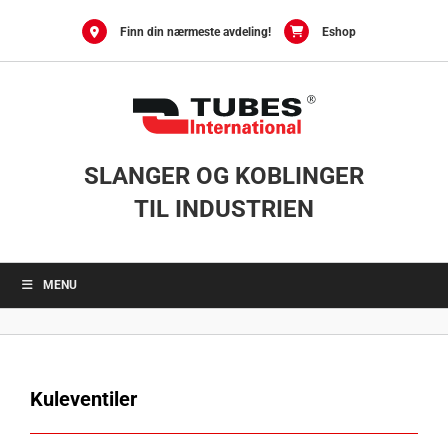
Skip
to
Finn din nærmeste avdeling!
Eshop
content
SLANGER OG KOBLINGER
TIL INDUSTRIEN
MENU
Kuleventiler