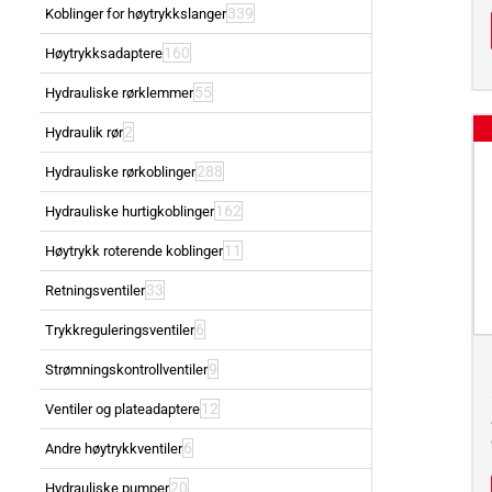
339
Koblinger for høytrykkslanger
160
Høytrykksadaptere
55
Hydrauliske rørklemmer
2
Hydraulik rør
288
Hydrauliske rørkoblinger
162
Hydrauliske hurtigkoblinger
11
Høytrykk roterende koblinger
33
Retningsventiler
6
Trykkreguleringsventiler
9
Strømningskontrollventiler
12
Ventiler og plateadaptere
6
Andre høytrykkventiler
20
Hydrauliske pumper