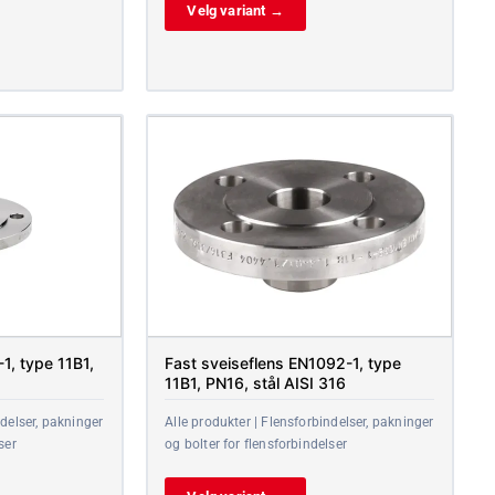
Velg variant →
1, type 11B1,
Fast sveiseflens EN1092-1, type
11B1, PN16, stål AISI 316
ndelser, pakninger
Alle produkter | Flensforbindelser, pakninger
ser
og bolter for flensforbindelser