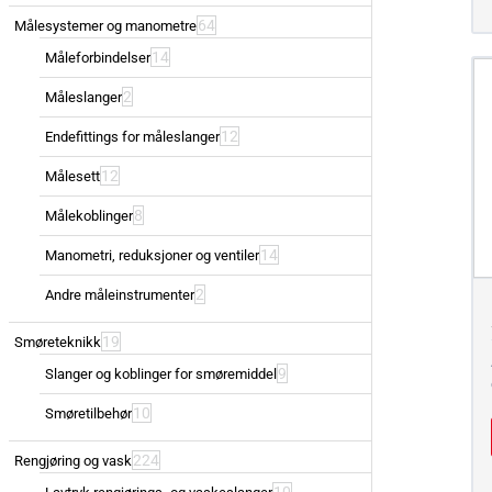
64
Målesystemer og manometre
14
Måleforbindelser
2
Måleslanger
12
Endefittings for måleslanger
12
Målesett
8
Målekoblinger
14
Manometri, reduksjoner og ventiler
2
Andre måleinstrumenter
19
Smøreteknikk
9
Slanger og koblinger for smøremiddel
10
Smøretilbehør
224
Rengjøring og vask