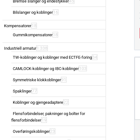
45
Bremse slanger og endestykker
16
Bilslanger og koblinger
18
Kompensatorer
18
Gummikompensatorer
1 338
Industriell armatur
34
TW-koblinger og koblinger med ECTFE-foring
103
CAMLOCK-koblinger og IBC-koblinger
91
Symmetriske klokkoblinger
77
Spaklinger
22
Koblinger og gjengeadaptere
Flensforbindelser, pakninger og bolter for
19
flensforbindelser
23
Overføringskoblinger