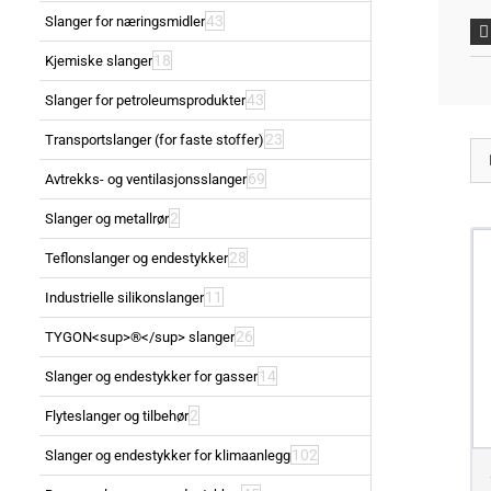
43
Slanger for næringsmidler
18
Kjemiske slanger
43
Slanger for petroleumsprodukter
23
Transportslanger (for faste stoffer)
69
Avtrekks- og ventilasjonsslanger
2
Slanger og metallrør
28
Teflonslanger og endestykker
11
Industrielle silikonslanger
26
TYGON<sup>®</sup> slanger
14
Slanger og endestykker for gasser
2
Flyteslanger og tilbehør
102
Slanger og endestykker for klimaanlegg