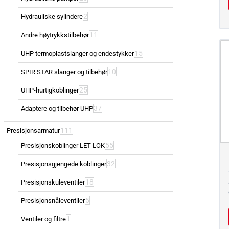
2
Hydrauliske sylindere
11
Andre høytrykkstilbehør
15
UHP termoplastslanger og endestykker
10
SPIR STAR slanger og tilbehør
25
UHP-hurtigkoblinger
37
Adaptere og tilbehør UHP
111
Presisjonsarmatur
55
Presisjonskoblinger LET-LOK
32
Presisjonsgjengede koblinger
18
Presisjonskuleventiler
5
Presisjonsnåleventiler
1
Ventiler og filtre