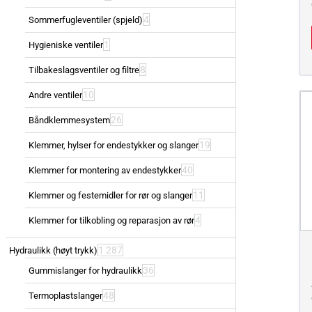
4
Sommerfugleventiler (spjeld)
1
Hygieniske ventiler
8
Tilbakeslagsventiler og filtre
10
Andre ventiler
26
Båndklemmesystem
19
Klemmer, hylser for endestykker og slanger
40
Klemmer for montering av endestykker
11
Klemmer og festemidler for rør og slanger
4
Klemmer for tilkobling og reparasjon av rør
1 287
Hydraulikk (høyt trykk)
36
Gummislanger for hydraulikk
48
Termoplastslanger