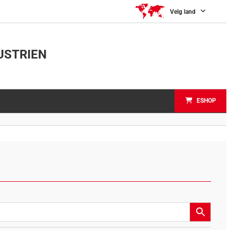
Velg land
USTRIEN
ESHOP