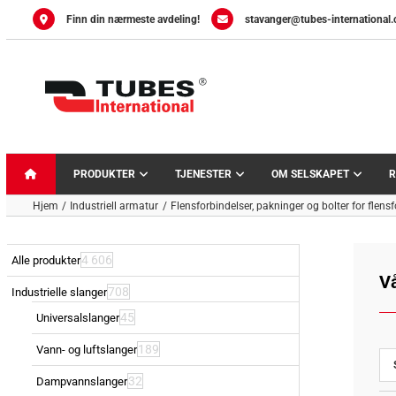
Skip
Finn din nærmeste avdeling!
stavanger@tubes-international
to
content
PRODUKTER
TJENESTER
OM SELSKAPET
R
Hjem
Industriell armatur
Flensforbindelser, pakninger og bolter for flens
4 606
Alle produkter
V
708
Industrielle slanger
45
Universalslanger
189
Vann- og luftslanger
32
Dampvannslanger