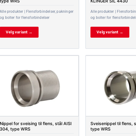
type WRS
KLINGER SIL 4430
Alle produkter | Flensforbindelser, pakninger
Alle produkter | Flensforbi
og bolter for flensforbindelser
og bolter for flensforbindel
Velg variant →
Velg variant →
Nippel for sveising til flens, stål AISI
Sveisenippel til flens, 
304, type WRS
type WRS