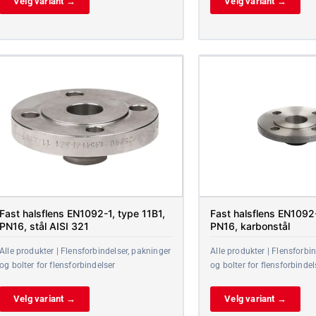
Velg variant →
Velg variant →
Fast halsflens EN1092-1, type 11B1,
Fast halsflens EN1092-
PN16, stål AISI 321
PN16, karbonstål
Alle produkter | Flensforbindelser, pakninger
Alle produkter | Flensforbi
og bolter for flensforbindelser
og bolter for flensforbindel
Velg variant →
Velg variant →