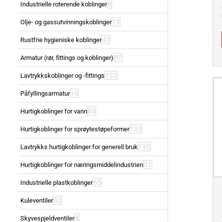
6
Industrielle roterende koblinger
13
Olje- og gassutvinningskoblinger
43
Rustfrie hygieniske koblinger
87
Armatur (rør, fittings og koblinger)
152
Lavtrykkskoblinger og -fittings
10
Påfyllingsarmatur
85
Hurtigkoblinger for vann
133
Hurtigkoblinger for sprøytestøpeformer
195
Lavtrykks hurtigkoblinger for generell bruk
21
Hurtigkoblinger for næringsmiddelindustrien
65
Industrielle plastkoblinger
32
Kuleventiler
4
Skyvespjeldventiler