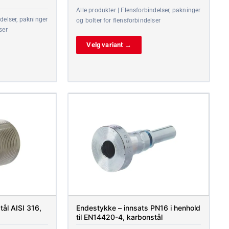
Alle produkter | Flensforbindelser, pakninger
ndelser, pakninger
og bolter for flensforbindelser
ser
Velg variant →
stål AISI 316,
Endestykke – innsats PN16 i henhold
til EN14420-4, karbonstål