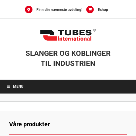
Skip
to
Finn din nærmeste avdeling!
Eshop
content
SLANGER OG KOBLINGER
TIL INDUSTRIEN
MENU
Våre produkter