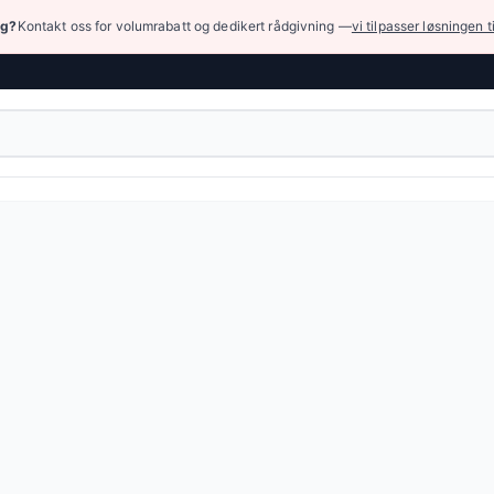
ng?
Kontakt oss for volumrabatt og dedikert rådgivning —
vi tilpasser løsningen t
ger › Universelle slanger for drivstoff og olje
 flerlagd drivstoffslange, basert på kravene i standarden 
M (FKM) - fluorgummi (viton)
3,43 NOK
(6 varianter)
eller bla gjennom alle varianter — full spesifikasjonstabell e