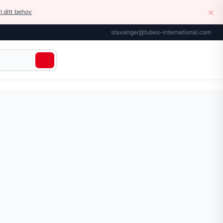
×
il ditt behov
stavanger@tubes-international.com
DIN 73379-3E (11/97). Konstruksjon: indre lag av kjemisk og
r tilgjengelig på siden.