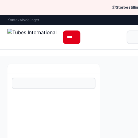
📦
Storbestilli
Kontakt
Avdelinger
Industrielle slan
Høy kvalitet,
Materiale:
FP
Pris fra 36
Be om tilbud 