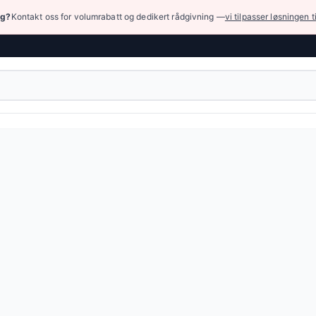
ng?
Kontakt oss for volumrabatt og dedikert rådgivning —
vi tilpasser løsningen t
nger › Slanger for næringsmidler
bel slange beregnet for transport av næringsmidler, farmasøy
E - termoplastisk elastomer
04 NOK
(7 varianter)
eller bla gjennom alle varianter — full spesifikasjonstabell e