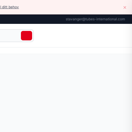
×
il ditt behov
stavanger@tubes-international.com
tiske og kosmetiske stoffer: vann, fruktjuicer, øl, vin, ed
r tilgjengelig på siden.