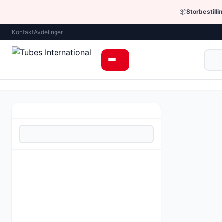
📦
Storbestilli
Kontakt
Avdelinger
Industrielle sla
Veldig fleksi
Materiale:
TP
Pris fra 82,
Be om tilbud 