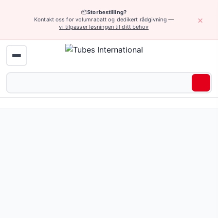
📦
Storbestilling?
×
Kontakt oss for volumrabatt og dedikert rådgivning —
vi tilpasser løsningen til ditt behov
Hydraulikk (høyt trykk) › Type S skruebeslag
Skruekobling for hydraulikk, type S, med innvendig UNF-g
Pris fra 46,02 NOK
(11 varianter)
Be om tilbud eller bla gjennom alle varianter — full spesifi