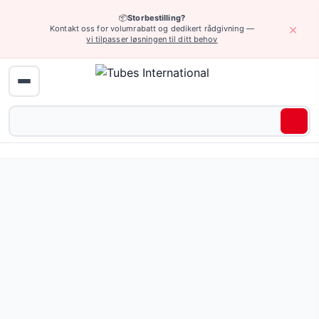
📦
Storbestilling?
×
Kontakt oss for volumrabatt og dedikert rådgivning —
vi tilpasser løsningen til ditt behov
Industrielle slanger › Slanger for distribusjon og tanking av drivstoff o
Sterk trykkslange for olje og drivstoff. Lett og mer fleks
Materiale:
PVC/NBR - blanding av PVC og NBR
Pris fra 220,98 NOK
(6 varianter)
Be om tilbud eller bla gjennom alle varianter — full spesifi