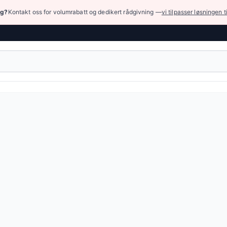
ng?
Kontakt oss for volumrabatt og dedikert rådgivning —
vi tilpasser løsningen t
yr › Raskkoblinger TEMA
for hurtigkobling for kontakt og plugg, som beskytter mot 
34 NOK
(2 varianter)
eller bla gjennom alle varianter — full spesifikasjonstabell e