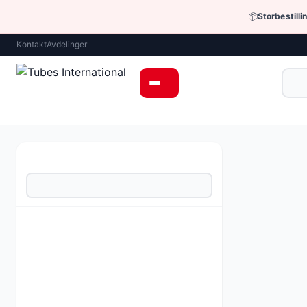
📦
Storbestilli
Kontakt
Avdelinger
Industrielt utst
Pluggdeksel 
Pris fra 72,
Be om tilbud 