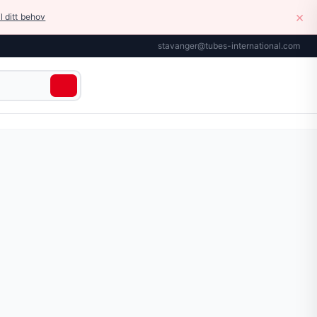
×
il ditt behov
stavanger@tubes-international.com
smuss og mekaniske skader, for serie 1800 og 1800N. Ved b
r tilgjengelig på siden.