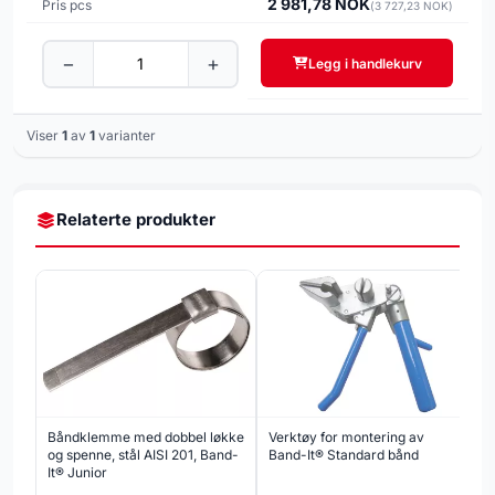
2 981,78 NOK
(3 727,23 NOK)
−
+
Legg i handlekurv
Viser
1
av
1
varianter
Relaterte produkter
Båndklemme med dobbel løkke
Verktøy for montering av
og spenne, stål AISI 201, Band-
Band-It® Standard bånd
It® Junior