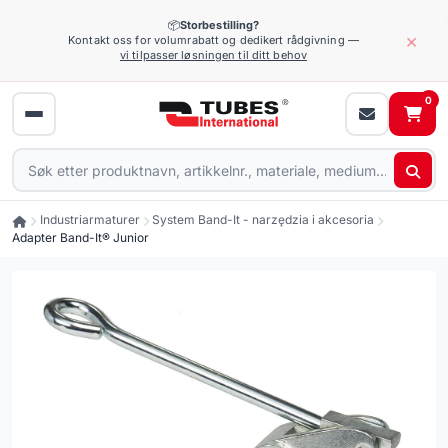
📦
Storbestilling?
×
Kontakt oss for volumrabatt og dedikert rådgivning —
vi tilpasser løsningen til ditt behov
0
Industriarmaturer
System Band-It - narzędzia i akcesoria
Adapter Band-It® Junior