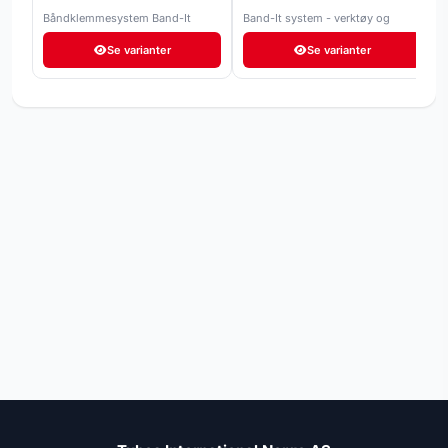
Båndklemmesystem Band-It
Band-It system - verktøy og
Junior
tilbehør
Se varianter
Se varianter