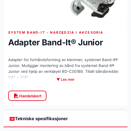
SYSTEM BAND-IT - NARZĘDZIA I AKCESORIA
Adapter Band-It® Junior
Adapter for forhåndsforming av klemmer, systemet Band-It®
Junior. Muliggjør montering av bånd fra systemet Band-It®
Junior ved hjelp av verktøyet BD-C00189. Tillatt båndbredde:
1/4" ÷ 3/4".
▼ Les mer
Handelskort
Tekniske spesifikasjoner