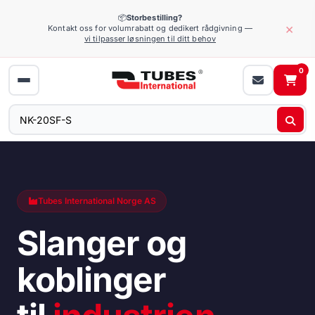
📦
Storbestilling?
×
Kontakt oss for volumrabatt og dedikert rådgivning —
vi tilpasser løsningen til ditt behov
0
Tubes International Norge AS
Slanger og
koblinger