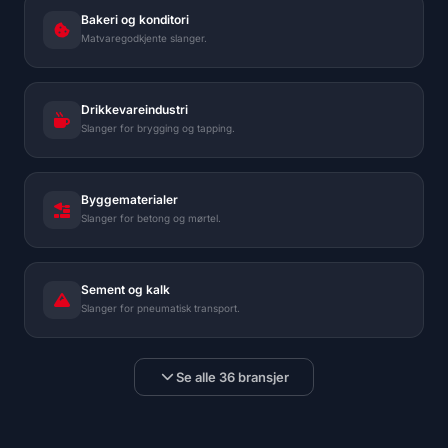
Bakeri og konditori
Matvaregodkjente slanger.
Drikkevareindustri
Slanger for brygging og tapping.
Byggematerialer
Slanger for betong og mørtel.
Sement og kalk
Slanger for pneumatisk transport.
Se alle 36 bransjer