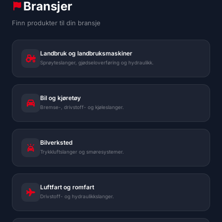
Bransjer
Finn produkter til din bransje
Landbruk og landbruksmaskiner
Sprøyteslanger, gjødseloverføring og hydraulikk.
Bil og kjøretøy
Bremse-, drivstoff- og kjøleslanger.
Bilverksted
Trykkluftslanger og smøresystemer.
Luftfart og romfart
Drivstoff- og hydraulikkslanger.