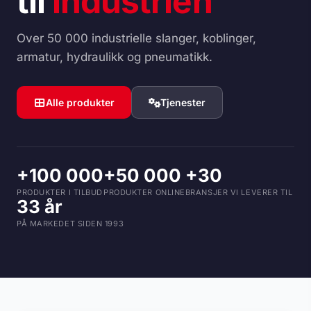
til
industrien
Over 50 000 industrielle slanger, koblinger,
armatur, hydraulikk og pneumatikk.
Alle produkter
Tjenester
+100 000
+50 000
+30
PRODUKTER I TILBUD
PRODUKTER ONLINE
BRANSJER VI LEVERER TIL
33 år
PÅ MARKEDET SIDEN 1993