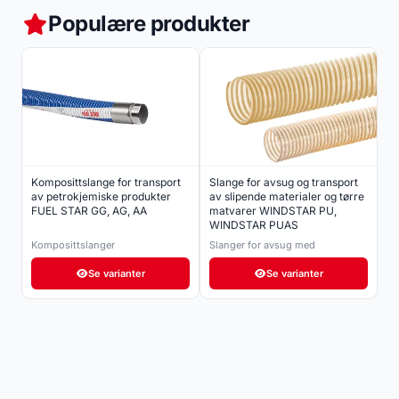
Populære produkter
Komposittslange for transport
Slange for avsug og transport
Tr
av petrokjemiske produkter
av slipende materialer og tørre
S
FUEL STAR GG, AG, AA
matvarer WINDSTAR PU,
WINDSTAR PUAS
Komposittslanger
Slanger for avsug med
Gu
slitasjebestandighet
Se varianter
Se varianter